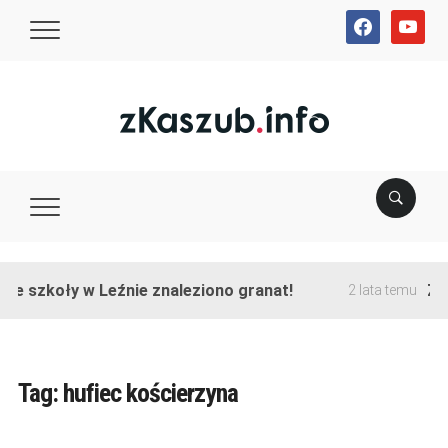
facebook
youtube
ie szkoły w Leźnie znaleziono granat!
Zak
2 lata temu
Tag:
hufiec kościerzyna