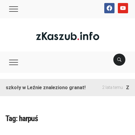
facebook
youtube
e szkoły w Leźnie znaleziono granat!
Zako
2 lata temu
Tag:
harpuś