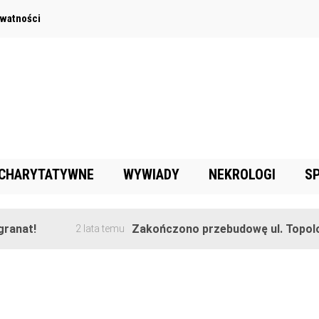
ywatności
 CHARYTATYWNE
WYWIADY
NEKROLOGI
S
anat!
Zakończono przebudowę ul. Topolow
2 lata temu