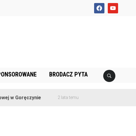
facebook
youtube
PONSOROWANE
BRODACZ PYTA
ej w Goręczynie
2 lata temu