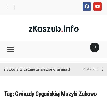
facebook
youtube
ie szkoły w Leźnie znaleziono granat!
Zak
2 lata temu
Tag:
Gwiazdy Cygańskiej Muzyki Żukowo