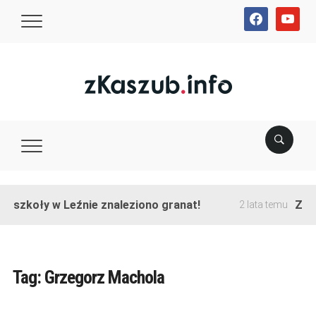
facebook
youtube
e szkoły w Leźnie znaleziono granat!
Zako
2 lata temu
Tag:
Grzegorz Machola