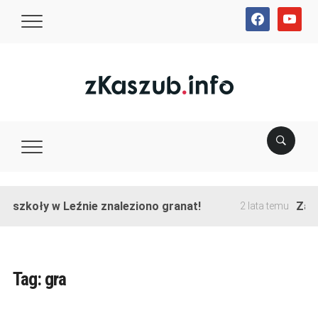
facebook
youtube
e szkoły w Leźnie znaleziono granat!
Zakoń
2 lata temu
Tag:
gra