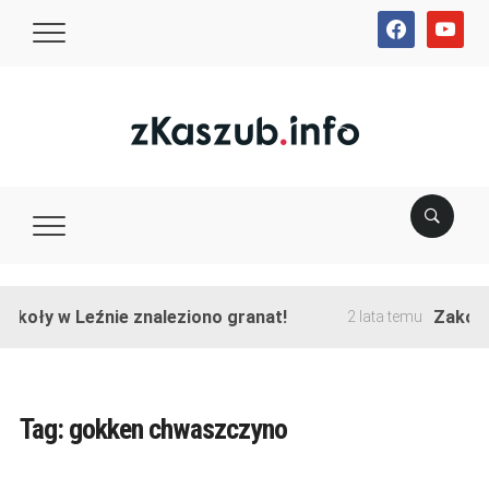
facebook
youtube
y w Leźnie znaleziono granat!
Zakończono 
2 lata temu
Tag:
gokken chwaszczyno