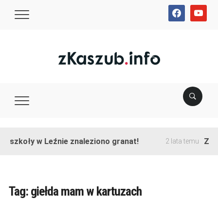
facebook
youtube
e szkoły w Leźnie znaleziono granat!
Zako
2 lata temu
Tag:
giełda mam w kartuzach