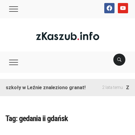
facebook
youtube
e szkoły w Leźnie znaleziono granat!
Zako
2 lata temu
Tag:
gedania ii gdańsk