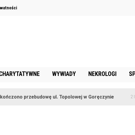
ywatności
 CHARYTATYWNE
WYWIADY
NEKROLOGI
S
ńczono przebudowę ul. Topolowej w Goręczynie
2 lat