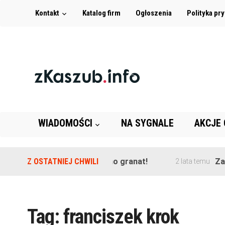
Kontakt
Katalog firm
Ogłoszenia
Polityka pr
WIADOMOŚCI
NA SYGNALE
AKCJE
e szkoły w Leźnie znaleziono granat!
Z OSTATNIEJ CHWILI
Zako
2 lata temu
Tag:
franciszek krok