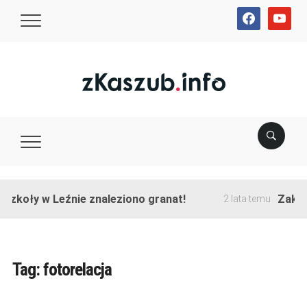
facebook
youtube
koły w Leźnie znaleziono granat!
Zakończo
2 lata temu
Tag:
fotorelacja