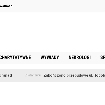
ywatności
 CHARYTATYWNE
WYWIADY
NEKROLOGI
S
anat!
Zakończono przebudowę ul. Topolow
2 lata temu