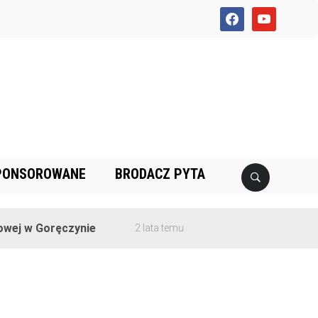
facebook
youtube
PONSOROWANE
BRODACZ PYTA
ej w Goręczynie
2 lata temu