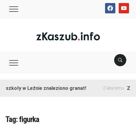
facebook
youtube
e szkoły w Leźnie znaleziono granat!
Zako
2 lata temu
Tag:
figurka