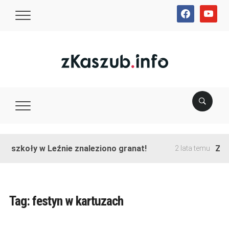
facebook
youtube
e szkoły w Leźnie znaleziono granat!
Zakoń
2 lata temu
Tag:
festyn w kartuzach