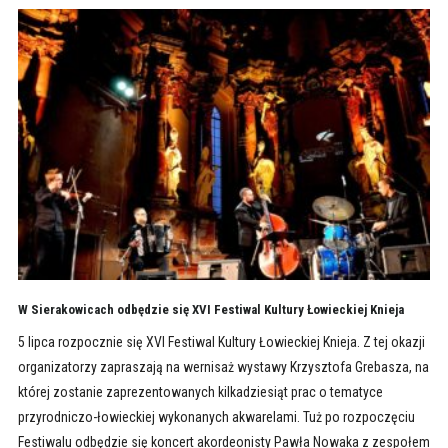
W Sierakowicach odbędzie się XVI Festiwal Kultury Łowieckiej Knieja
5 lipca rozpocznie się XVI Festiwal Kultury Łowieckiej Knieja. Z tej okazji
organizatorzy zapraszają na wernisaż wystawy Krzysztofa Grebasza, na
której zostanie zaprezentowanych kilkadziesiąt prac o tematyce
przyrodniczo-łowieckiej wykonanych akwarelami. Tuż po rozpoczęciu
Festiwalu odbędzie się koncert akordeonisty Pawła Nowaka z zespołem