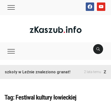
facebook
youtube
e szkoły w Leźnie znaleziono granat!
Zako
2 lata temu
Tag:
Festiwal kultury łowieckiej