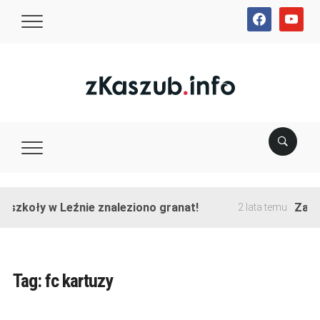
facebook
youtube
 szkoły w Leźnie znaleziono granat!
Zakońc
2 lata temu
Tag:
fc kartuzy