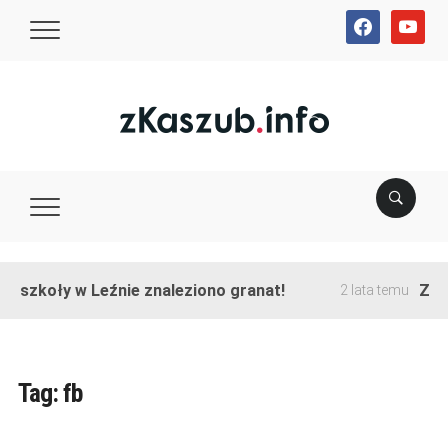
facebook
youtube
e szkoły w Leźnie znaleziono granat!
Zako
2 lata temu
Tag:
fb