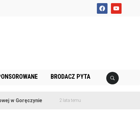
facebook
youtube
PONSOROWANE
BRODACZ PYTA
ej w Goręczynie
2 lata temu