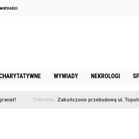
ywatności
 CHARYTATYWNE
WYWIADY
NEKROLOGI
S
anat!
Zakończono przebudowę ul. Topolow
2 lata temu