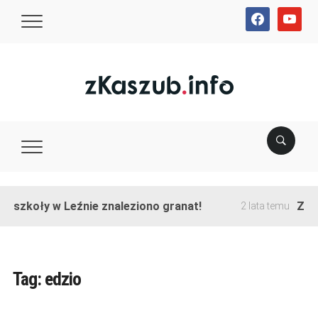
facebook
youtube
e szkoły w Leźnie znaleziono granat!
Zako
2 lata temu
Tag:
edzio