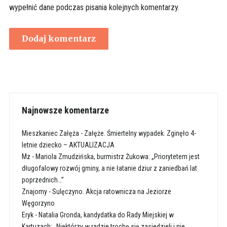
wypełnić dane podczas pisania kolejnych komentarzy.
Najnowsze komentarze
Mieszkaniec Załęża
-
Załęże. Śmiertelny wypadek. Zginęło 4-
letnie dziecko – AKTUALIZACJA
Mz
-
Mariola Zmudzińska, burmistrz Żukowa: „Priorytetem jest
długofalowy rozwój gminy, a nie łatanie dziur z zaniedbań lat
poprzednich…”
Znajomy
-
Sulęczyno. Akcja ratownicza na Jeziorze
Węgorzyno
Eryk
-
Natalia Gronda, kandydatka do Rady Miejskiej w
Kartuzach: „Niektórzy w radzie trochę się zasiedzieli i nie