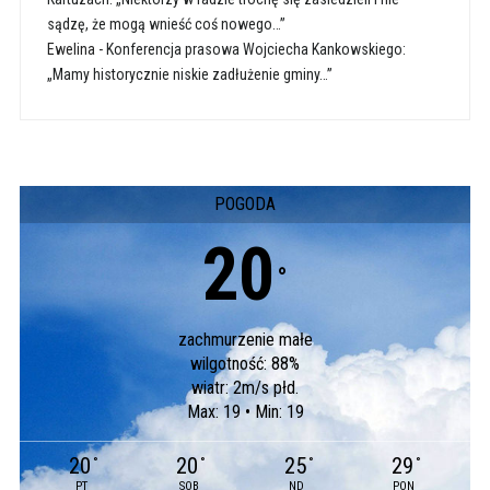
sądzę, że mogą wnieść coś nowego…”
Ewelina
-
Konferencja prasowa Wojciecha Kankowskiego:
„Mamy historycznie niskie zadłużenie gminy…”
POGODA
20
°
zachmurzenie małe
wilgotność: 88%
wiatr: 2m/s płd.
Max: 19 • Min: 19
20
20
25
29
°
°
°
°
PT
SOB
ND
PON