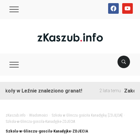
facebook
youtube
koły w Leźnie znaleziono granat!
Zakończo
2 lata temu
zKaszub.info
>
Wiadomości
>
Szkoła w Glinczu gościła Kanadyjkę [ZDJĘCIA]
>
Szkola-w-Glinczu-goscila-Kanadyjke-ZDJECIA
Szkola-w-Glinczu-goscila-Kanadyjke-ZDJECIA