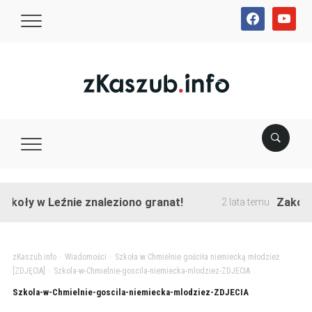
facebook
youtube
koły w Leźnie znaleziono granat!
Zakończo
2 lata temu
zKaszub.info
>
Wiadomości
>
Szkoła w Chmielnie gościła niemiecką młodzież
[ZDJĘCIA]
>
Szkola-w-Chmielnie-goscila-niemiecka-mlodziez-ZDJECIA
Szkola-w-Chmielnie-goscila-niemiecka-mlodziez-ZDJECIA