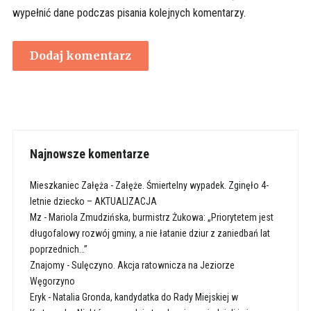
wypełnić dane podczas pisania kolejnych komentarzy.
Najnowsze komentarze
Mieszkaniec Załęża
-
Załęże. Śmiertelny wypadek. Zginęło 4-
letnie dziecko – AKTUALIZACJA
Mz
-
Mariola Zmudzińska, burmistrz Żukowa: „Priorytetem jest
długofalowy rozwój gminy, a nie łatanie dziur z zaniedbań lat
poprzednich…”
Znajomy
-
Sulęczyno. Akcja ratownicza na Jeziorze
Węgorzyno
Eryk
-
Natalia Gronda, kandydatka do Rady Miejskiej w