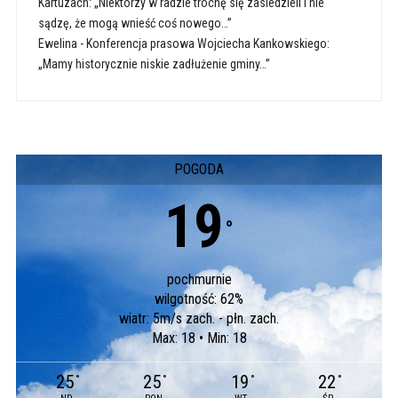
Kartuzach: „Niektórzy w radzie trochę się zasiedzieli i nie
sądzę, że mogą wnieść coś nowego…”
Ewelina
-
Konferencja prasowa Wojciecha Kankowskiego:
„Mamy historycznie niskie zadłużenie gminy…”
POGODA
19
°
pochmurnie
wilgotność: 62%
wiatr: 5m/s zach. - płn. zach.
Max: 18 • Min: 18
25
25
19
22
°
°
°
°