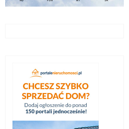
ND
PON
WT
ŚR