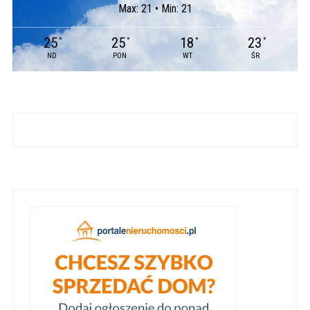
Max: 21 • Min: 21
25
25
18
23
°
°
°
°
ND
PON
WT
ŚR