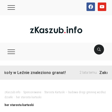
facebook
youtube
koły w Leźnie znaleziono granat!
Zakończo
2 lata temu
zKaszub.info
>
Sponsorowane
>
Starosta Kartuski – budowa drogi gminnej wzdłuż
działki
>
her starosta kartuski
her starosta kartuski