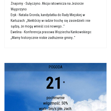
Znajomy
-
Sulęczyno. Akcja ratownicza na Jeziorze
Węgorzyno
Eryk
-
Natalia Gronda, kandydatka do Rady Miejskiej w
Kartuzach: „Niektórzy w radzie trochę się zasiedzieli i nie
sądzę, że mogą wnieść coś nowego…”
Ewelina
-
Konferencja prasowa Wojciecha Kankowskiego:
„Mamy historycznie niskie zadłużenie gminy…”
POGODA
21
°
pochmurnie
wilgotność: 50%
wiatr: 5m/s płn. zach.