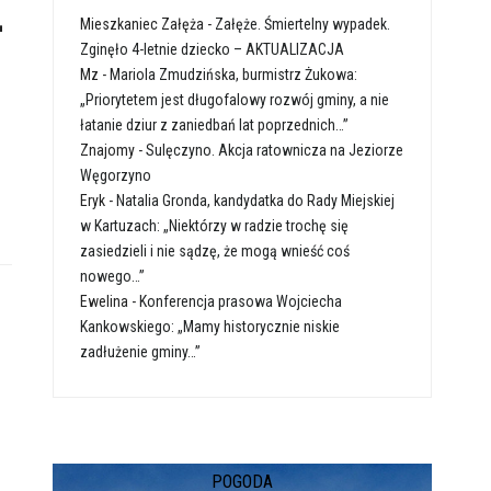
-
Mieszkaniec Załęża
-
Załęże. Śmiertelny wypadek.
Zginęło 4-letnie dziecko – AKTUALIZACJA
Mz
-
Mariola Zmudzińska, burmistrz Żukowa:
„Priorytetem jest długofalowy rozwój gminy, a nie
łatanie dziur z zaniedbań lat poprzednich…”
Znajomy
-
Sulęczyno. Akcja ratownicza na Jeziorze
Węgorzyno
Eryk
-
Natalia Gronda, kandydatka do Rady Miejskiej
w Kartuzach: „Niektórzy w radzie trochę się
zasiedzieli i nie sądzę, że mogą wnieść coś
nowego…”
Ewelina
-
Konferencja prasowa Wojciecha
Kankowskiego: „Mamy historycznie niskie
zadłużenie gminy…”
POGODA