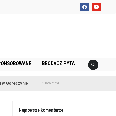
facebook
youtube
PONSOROWANE
BRODACZ PYTA
ęczynie
2 lata temu
Najnowsze komentarze