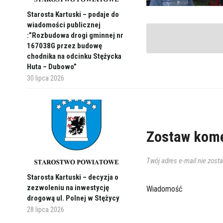
Starosta Kartuski – podaje do
wiadomości publicznej
:”Rozbudowa drogi gminnej nr
167038G przez budowę
chodnika na odcinku Stężycka
Huta – Dubowo”
30 lipca 2026
Zostaw kome
Twój adres e-mail nie zost
Starosta Kartuski – decyzja o
zezwoleniu na inwestycję
Wiadomość
drogową ul. Polnej w Stężycy
28 lipca 2026