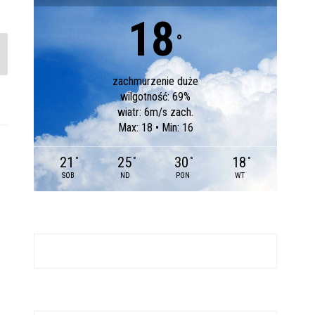
18
°
zachmurzenie duże
wilgotność: 69%
wiatr: 6m/s zach.
Max: 18 • Min: 16
21
25
30
18
°
°
°
°
SOB
ND
PON
WT