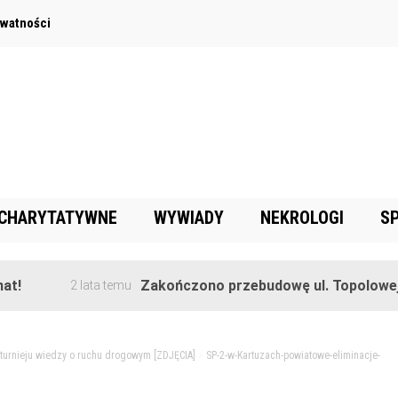
ywatności
 CHARYTATYWNE
WYWIADY
NEKROLOGI
S
Zakończono przebudowę ul. Topolowej w Gor
2 lata temu
 turnieju wiedzy o ruchu drogowym [ZDJĘCIA]
>
SP-2-w-Kartuzach-powiatowe-eliminacje-