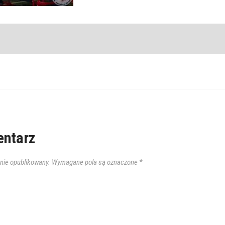
ntarz
anie opublikowany.
Wymagane pola są oznaczone
*