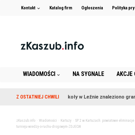
Kontakt
Katalog firm
Ogłoszenia
Polityka pr
WIADOMOŚCI
NA SYGNALE
AKCJE
Z OSTATNIEJ CHWILI
Na terenie szkoły w Leźnie znaleziono granat!
zKaszub.info
>
Wiadomości
>
Kartuzy
>
SP 2 w Kartuzach: powiatowe eliminacje
turnieju-wiedzy-o-ruchu-drogowym-ZDJECIA