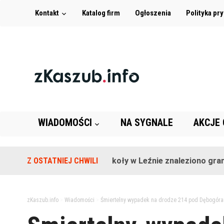
Kontakt
Katalog firm
Ogłoszenia
Polityka pr
WIADOMOŚCI
NA SYGNALE
AKCJE
Z OSTATNIEJ CHWILI
Na terenie szkoły w Leźnie znaleziono granat!
zKaszub.info
>
Wiadomości
>
Śmiertelny wypadek na drodze 214 pod Dębogóra