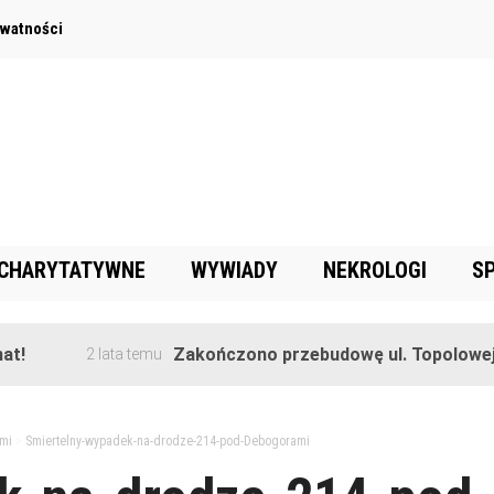
ywatności
 CHARYTATYWNE
WYWIADY
NEKROLOGI
S
Zakończono przebudowę ul. Topolowej w Gor
2 lata temu
mi
>
Smiertelny-wypadek-na-drodze-214-pod-Debogorami