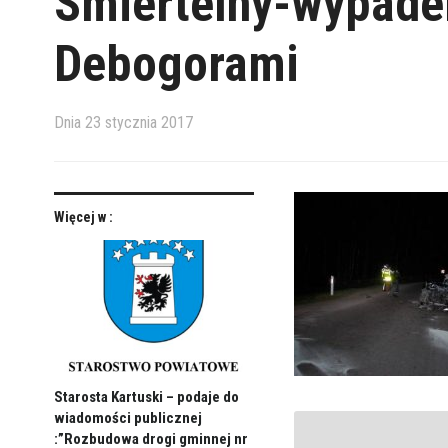
Smiertelny-wypade
Debogorami
Dnia
23 stycznia 2017
Więcej w :
Starosta Kartuski – podaje do
wiadomości publicznej
:”Rozbudowa drogi gminnej nr