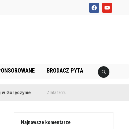
facebook
youtube
PONSOROWANE
BRODACZ PYTA
ęczynie
2 lata temu
Najnowsze komentarze