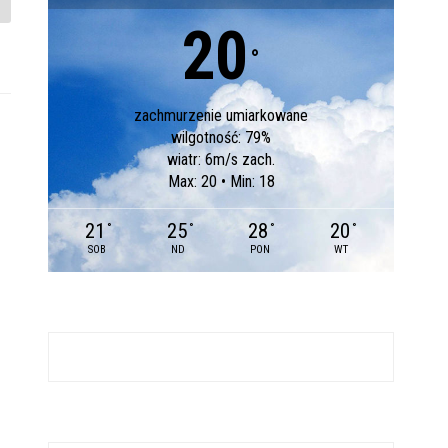
20
°
zachmurzenie umiarkowane
wilgotność: 79%
wiatr: 6m/s zach.
Max: 20 • Min: 18
21
25
28
20
°
°
°
°
SOB
ND
PON
WT