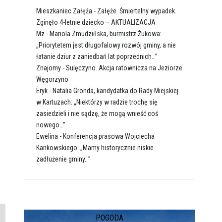
Mieszkaniec Załęża
-
Załęże. Śmiertelny wypadek.
Zginęło 4-letnie dziecko – AKTUALIZACJA
Mz
-
Mariola Zmudzińska, burmistrz Żukowa:
„Priorytetem jest długofalowy rozwój gminy, a nie
łatanie dziur z zaniedbań lat poprzednich…”
Znajomy
-
Sulęczyno. Akcja ratownicza na Jeziorze
Węgorzyno
Eryk
-
Natalia Gronda, kandydatka do Rady Miejskiej
w Kartuzach: „Niektórzy w radzie trochę się
zasiedzieli i nie sądzę, że mogą wnieść coś
nowego…”
Ewelina
-
Konferencja prasowa Wojciecha
Kankowskiego: „Mamy historycznie niskie
zadłużenie gminy…”
POGODA