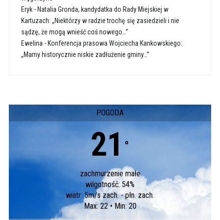
Eryk
-
Natalia Gronda, kandydatka do Rady Miejskiej w
Kartuzach: „Niektórzy w radzie trochę się zasiedzieli i nie
sądzę, że mogą wnieść coś nowego…”
Ewelina
-
Konferencja prasowa Wojciecha Kankowskiego:
„Mamy historycznie niskie zadłużenie gminy…”
POGODA
21
°
zachmurzenie małe
wilgotność: 54%
wiatr: 5m/s zach. - płn. zach.
Max: 22 • Min: 20