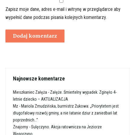
Zapisz moje dane, adres e-mail i witrynę w przeglądarce aby
wypełnić dane podczas pisania kolejnych komentarzy.
Najnowsze komentarze
Mieszkaniec Załęża
-
Załęże. Śmiertelny wypadek. Zginęło 4-
letnie dziecko – AKTUALIZACJA
Mz
-
Mariola Zmudzińska, burmistrz Żukowa: „Priorytetem jest
długofalowy rozwój gminy, a nie łatanie dziur z zaniedbań lat
poprzednich…”
Znajomy
-
Sulęczyno. Akcja ratownicza na Jeziorze
Węgorzyno