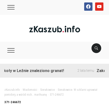
facebook
youtube
koły w Leźnie znaleziono granat!
Zakończon
2 lata temu
zKaszub.info
>
Wiadomości
>
Sierakowice
>
Sierakowice. W szklarni uprawiał
pomidory, a wśród nich… marihuanę
>
371-246672
371-246672