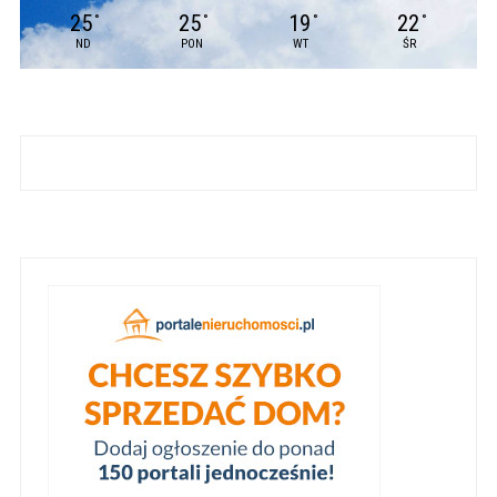
25
25
19
22
°
°
°
°
ND
PON
WT
ŚR