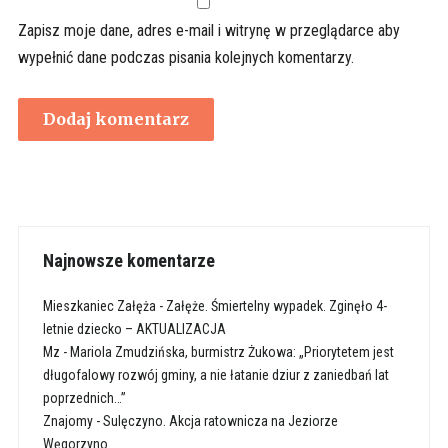
Zapisz moje dane, adres e-mail i witrynę w przeglądarce aby
wypełnić dane podczas pisania kolejnych komentarzy.
Najnowsze komentarze
Mieszkaniec Załęża
-
Załęże. Śmiertelny wypadek. Zginęło 4-
letnie dziecko – AKTUALIZACJA
Mz
-
Mariola Zmudzińska, burmistrz Żukowa: „Priorytetem jest
długofalowy rozwój gminy, a nie łatanie dziur z zaniedbań lat
poprzednich…”
Znajomy
-
Sulęczyno. Akcja ratownicza na Jeziorze
Węgorzyno