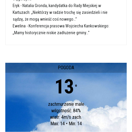
Eryk
-
Natalia Gronda, kandydatka do Rady Miejskiej w
Kartuzach: „Niektórzy w radzie trochę się zasiedzieli i nie
sądzę, że mogą wnieść coś nowego…”
Ewelina
-
Konferencja prasowa Wojciecha Kankowskiego:
„Mamy historycznie niskie zadłużenie gminy…”
POGODA
13
°
zachmurzenie małe
wilgotność: 84%
wiatr: 4m/s zach.
Max: 14 • Min: 14