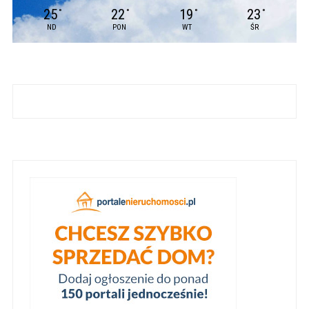
25
22
19
23
°
°
°
°
ND
PON
WT
ŚR