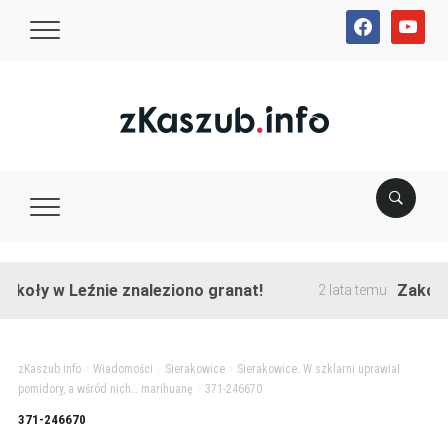
facebook
youtube
koły w Leźnie znaleziono granat!
Zakończo
2 lata temu
zKaszub.info
>
Wiadomości
>
Sierakowice
>
Sierakowice. W szklarni uprawiał
pomidory, a wśród nich… marihuanę
>
371-246670
371-246670