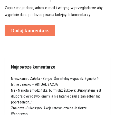
Zapisz moje dane, adres e-mail i witrynę w przeglądarce aby
wypełnić dane podczas pisania kolejnych komentarzy.
Najnowsze komentarze
Mieszkaniec Załęża
-
Załęże. Śmiertelny wypadek. Zginęło 4-
letnie dziecko – AKTUALIZACJA
Mz
-
Mariola Zmudzińska, burmistrz Żukowa: „Priorytetem jest
długofalowy rozwój gminy, a nie łatanie dziur z zaniedbań lat
poprzednich…”
Znajomy
-
Sulęczyno. Akcja ratownicza na Jeziorze
Węgorzyno