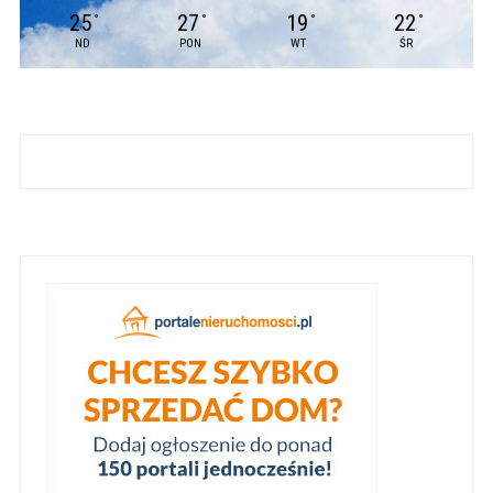
25
27
19
22
°
°
°
°
ND
PON
WT
ŚR