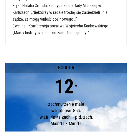
Eryk
-
Natalia Gronda, kandydatka do Rady Miejskiej w
Kartuzach: „Niektórzy w radzie trochę się zasiedzieli i nie
sądzę, że mogą wnieść coś nowego…”
Ewelina
-
Konferencja prasowa Wojciecha Kankowskiego:
„Mamy historycznie niskie zadłużenie gminy…”
POGODA
12
°
zachmurzenie małe
wilgotność: 85%
wiatr: 4m/s zach. - płd. zach.
Max: 11 • Min: 11