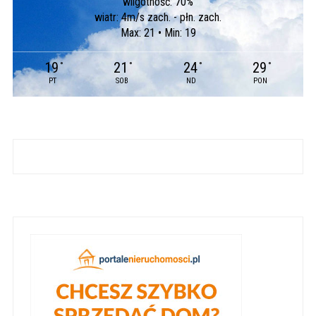
wilgotność: 70%
wiatr: 4m/s zach. - płn. zach.
Max: 21 • Min: 19
19
21
24
29
°
°
°
°
PT
SOB
ND
PON