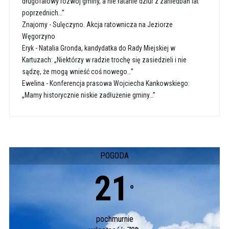
długofalowy rozwój gminy, a nie łatanie dziur z zaniedbań lat
poprzednich…”
Znajomy
-
Sulęczyno. Akcja ratownicza na Jeziorze
Węgorzyno
Eryk
-
Natalia Gronda, kandydatka do Rady Miejskiej w
Kartuzach: „Niektórzy w radzie trochę się zasiedzieli i nie
sądzę, że mogą wnieść coś nowego…”
Ewelina
-
Konferencja prasowa Wojciecha Kankowskiego:
„Mamy historycznie niskie zadłużenie gminy…”
POGODA
21
°
pochmurnie