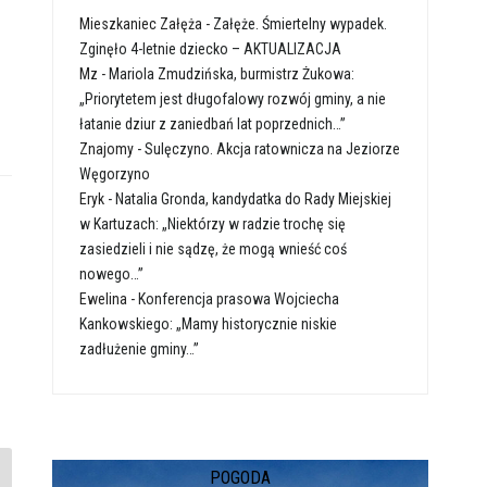
Mieszkaniec Załęża
-
Załęże. Śmiertelny wypadek.
Zginęło 4-letnie dziecko – AKTUALIZACJA
Mz
-
Mariola Zmudzińska, burmistrz Żukowa:
„Priorytetem jest długofalowy rozwój gminy, a nie
łatanie dziur z zaniedbań lat poprzednich…”
Znajomy
-
Sulęczyno. Akcja ratownicza na Jeziorze
Węgorzyno
Eryk
-
Natalia Gronda, kandydatka do Rady Miejskiej
w Kartuzach: „Niektórzy w radzie trochę się
zasiedzieli i nie sądzę, że mogą wnieść coś
nowego…”
Ewelina
-
Konferencja prasowa Wojciecha
Kankowskiego: „Mamy historycznie niskie
zadłużenie gminy…”
POGODA