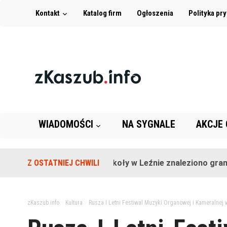
Kontakt
Katalog firm
Ogłoszenia
Polityka pr
WIADOMOŚCI
NA SYGNALE
AKCJE
Z OSTATNIEJ CHWILI
Na terenie szkoły w Leźnie znaleziono granat!
zKaszub.info
>
Kultura
>
Rusza I Letni Festiwal Muzyki Organowej i Kameralnej