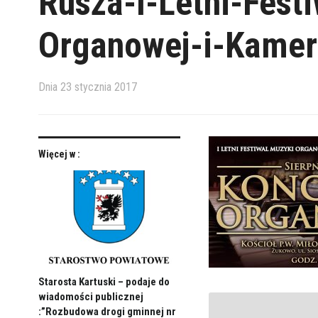
Rusza-I-Letni-Fest
Organowej-i-Kamer
Dnia
23 stycznia 2017
Więcej w :
Starosta Kartuski – podaje do
wiadomości publicznej
:”Rozbudowa drogi gminnej nr