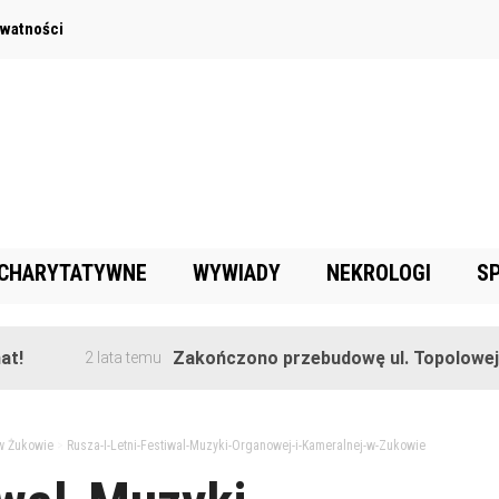
ywatności
 CHARYTATYWNE
WYWIADY
NEKROLOGI
S
Zakończono przebudowę ul. Topolowej w Gorę
2 lata temu
 w Żukowie
>
Rusza-I-Letni-Festiwal-Muzyki-Organowej-i-Kameralnej-w-Zukowie