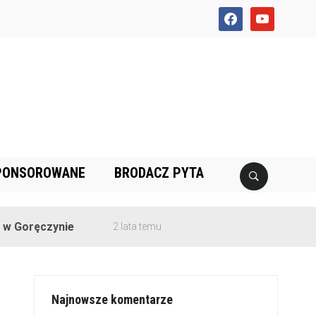
facebook
youtube
PONSOROWANE
BRODACZ PYTA
czynie
2 lata temu
Najnowsze komentarze