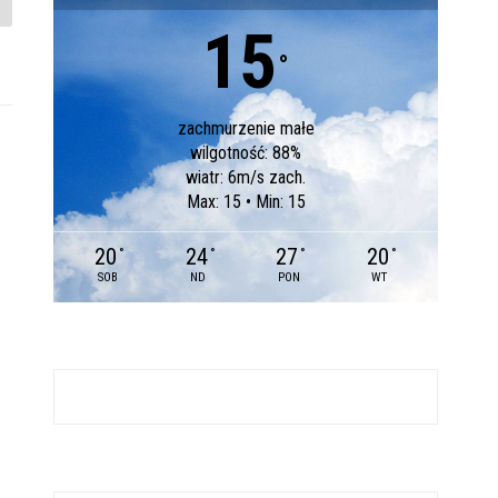
15
°
zachmurzenie małe
wilgotność: 88%
wiatr: 6m/s zach.
Max: 15 • Min: 15
20
24
27
20
°
°
°
°
SOB
ND
PON
WT