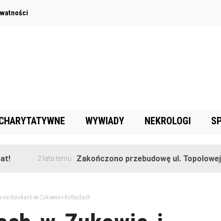
ywatności
 CHARYTATYWNE
WYWIADY
NEKROLOGI
S
Zakończono przebudowę ul. Topolowej w Gor
2 lata temu
a-na-boiskach-w-Zukowie-i-Kolbudach