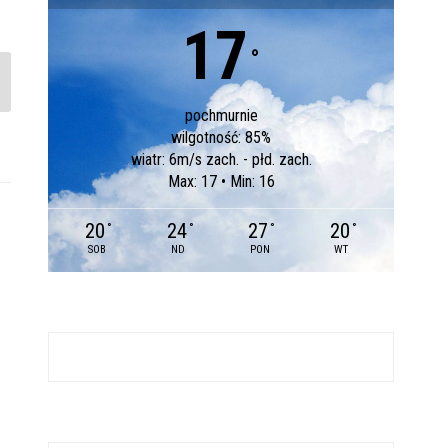
17
°
pochmurnie
wilgotność: 85%
wiatr: 6m/s zach. - płd. zach.
Max: 17 • Min: 16
20
24
27
20
°
°
°
°
SOB
ND
PON
WT