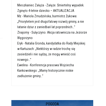
Mieszkaniec Załęża
-
Załęże. Śmiertelny wypadek.
Zginęło 4-letnie dziecko – AKTUALIZACJA
Mz
-
Mariola Zmudzińska, burmistrz Żukowa:
„Priorytetem jest długofalowy rozwój gminy, a nie
łatanie dziur z zaniedbań lat poprzednich…”
Znajomy
-
Sulęczyno. Akcja ratownicza na Jeziorze
Węgorzyno
Eryk
-
Natalia Gronda, kandydatka do Rady Miejskiej
w Kartuzach: „Niektórzy w radzie trochę się
zasiedzieli i nie sądzę, że mogą wnieść coś
nowego…”
Ewelina
-
Konferencja prasowa Wojciecha
Kankowskiego: „Mamy historycznie niskie
zadłużenie gminy…”
POGODA