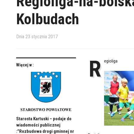
Regioliga-na-boisk
Kolbudach
Dnia
23 stycznia 2017
R
egioliga
Więcej w :
Starosta Kartuski – podaje do
wiadomości publicznej
:”Rozbudowa drogi gminnej nr