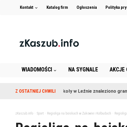
Kontakt
Katalog firm
Ogłoszenia
Polityka pr
WIADOMOŚCI
NA SYGNALE
AKCJE
Z OSTATNIEJ CHWILI
Na terenie szkoły w Leźnie znaleziono granat!
zKaszub.info
>
Sport
>
Regioliga na boiskach w Żukowie i Kolbudach
>
Regiolig