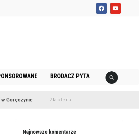
facebook
youtube
PONSOROWANE
BRODACZ PYTA
ęczynie
2 lata temu
Najnowsze komentarze