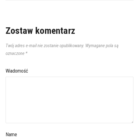
Zostaw komentarz
Twój adres e-mail nie zostanie opublikowany.
Wymagane pola są
oznaczone
*
Wiadomość
Name