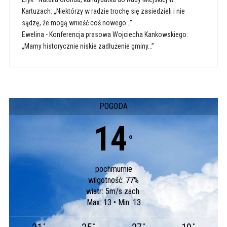
Kartuzach: „Niektórzy w radzie trochę się zasiedzieli i nie
sądzę, że mogą wnieść coś nowego…”
Ewelina
-
Konferencja prasowa Wojciecha Kankowskiego:
„Mamy historycznie niskie zadłużenie gminy…”
POGODA
14
°
pochmurnie
wilgotność: 77%
wiatr: 5m/s zach.
Max: 13 • Min: 13
°
°
°
°