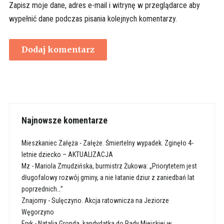
Zapisz moje dane, adres e-mail i witrynę w przeglądarce aby
wypełnić dane podczas pisania kolejnych komentarzy.
Najnowsze komentarze
Mieszkaniec Załęża
-
Załęże. Śmiertelny wypadek. Zginęło 4-
letnie dziecko – AKTUALIZACJA
Mz
-
Mariola Zmudzińska, burmistrz Żukowa: „Priorytetem jest
długofalowy rozwój gminy, a nie łatanie dziur z zaniedbań lat
poprzednich…”
Znajomy
-
Sulęczyno. Akcja ratownicza na Jeziorze
Węgorzyno
Eryk
-
Natalia Gronda, kandydatka do Rady Miejskiej w