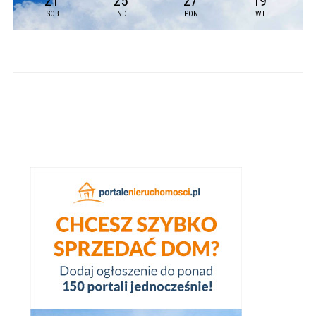
21
25
27
19
SOB
ND
PON
WT