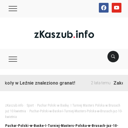
facebook
youtube
koły w Leźnie znaleziono granat!
Zakończo
2 lata temu
zKaszub.info
>
Sport
>
Puchar Polski w Baśkę: I Turniej Masters Polska w Brusach
już 10 kwietnia
>
Puchar-Polski-w-Baske-I-Turniej-Masters-Polska-w-Brusach-juz-10-
kwietnia
Puchar-Polski-w-Baske-I-Turniej-Masters-Polska-w-Brusach-juz-10-