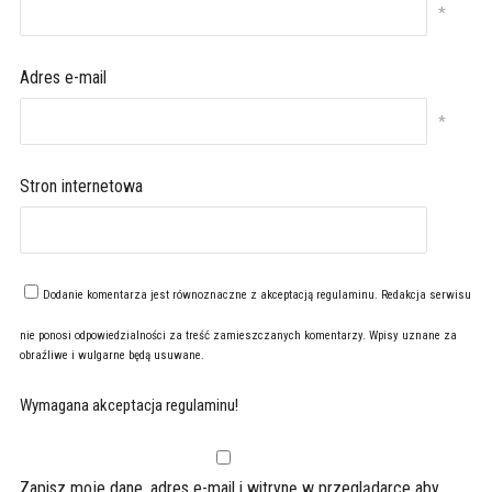
*
Adres e-mail
*
Stron internetowa
Dodanie komentarza jest równoznaczne z akceptacją
regulaminu
. Redakcja serwisu
nie ponosi odpowiedzialności za treść zamieszczanych komentarzy. Wpisy uznane za
obraźliwe i wulgarne będą usuwane.
Wymagana akceptacja regulaminu!
Zapisz moje dane, adres e-mail i witrynę w przeglądarce aby