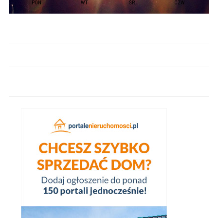
PON
WT
ŚR
CZW