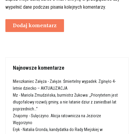
wypełnić dane podczas pisania kolejnych komentarzy.
Najnowsze komentarze
Mieszkaniec Załęża
-
Załęże. Śmiertelny wypadek. Zginęło 4-
letnie dziecko – AKTUALIZACJA
Mz
-
Mariola Zmudzińska, burmistrz Żukowa: „Priorytetem jest
długofalowy rozwój gminy, a nie łatanie dziur z zaniedbań lat
poprzednich…”
Znajomy
-
Sulęczyno. Akcja ratownicza na Jeziorze
Węgorzyno
Eryk
-
Natalia Gronda, kandydatka do Rady Miejskiej w