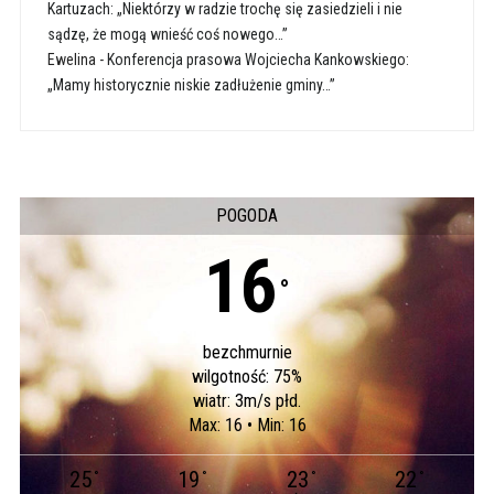
Kartuzach: „Niektórzy w radzie trochę się zasiedzieli i nie
sądzę, że mogą wnieść coś nowego…”
Ewelina
-
Konferencja prasowa Wojciecha Kankowskiego:
„Mamy historycznie niskie zadłużenie gminy…”
POGODA
16
°
bezchmurnie
wilgotność: 75%
wiatr: 3m/s płd.
Max: 16 • Min: 16
25
19
23
22
°
°
°
°