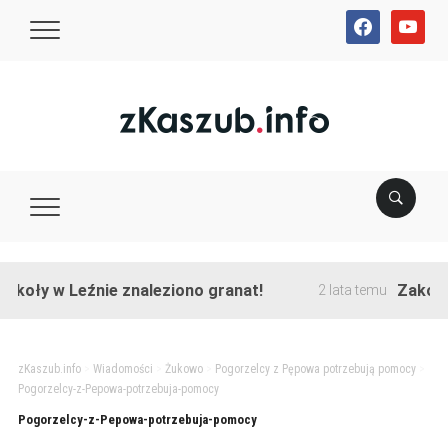
facebook
youtube
koły w Leźnie znaleziono granat!
Zakończo
2 lata temu
zKaszub.info
>
Wiadomości
>
Żukowo
>
Pogorzelcy z Pępowa potrzebują pomocy
>
Pogorzelcy-z-Pepowa-potrzebuja-pomocy
Pogorzelcy-z-Pepowa-potrzebuja-pomocy