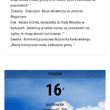
poprzednich…”
Znajomy
-
Sulęczyno. Akcja ratownicza na Jeziorze
Węgorzyno
Eryk
-
Natalia Gronda, kandydatka do Rady Miejskiej w
Kartuzach: „Niektórzy w radzie trochę się zasiedzieli i nie
sądzę, że mogą wnieść coś nowego…”
Ewelina
-
Konferencja prasowa Wojciecha Kankowskiego:
„Mamy historycznie niskie zadłużenie gminy…”
POGODA
16
°
pochmurnie
wilgotność: 75%