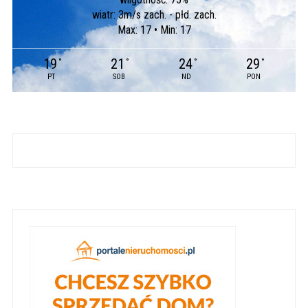
wiatr: 3m/s zach. - płd. zach.
Max: 17 • Min: 17
19
21
24
29
°
°
°
°
PT
SOB
ND
PON