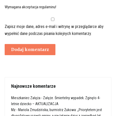
Wymagana akceptacja regulaminu!
Zapisz moje dane, adres e-mail i witrynę w przeglądarce aby
wypełnić dane podczas pisania kolejnych komentarzy.
Najnowsze komentarze
Mieszkaniec Załęża
-
Załęże. Śmiertelny wypadek. Zginęło 4-
letnie dziecko – AKTUALIZACJA
Mz
-
Mariola Zmudzińska, burmistrz Żukowa: „Priorytetem jest
długofalowy rozwój gminy, a nie łatanie dziur z zaniedbań lat