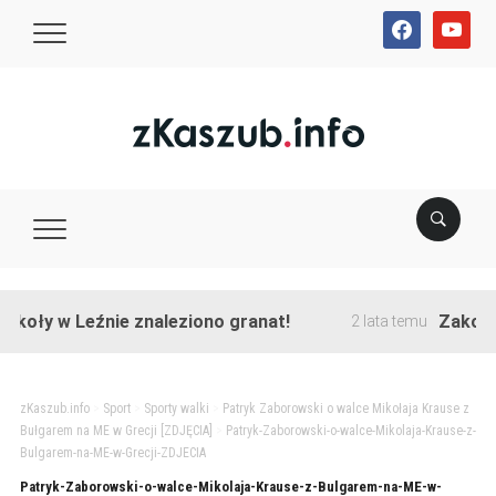
facebook
youtube
oły w Leźnie znaleziono granat!
Zakończon
2 lata temu
zKaszub.info
>
Sport
>
Sporty walki
>
Patryk Zaborowski o walce Mikołaja Krause z
Bułgarem na ME w Grecji [ZDJĘCIA]
>
Patryk-Zaborowski-o-walce-Mikolaja-Krause-z-
Bulgarem-na-ME-w-Grecji-ZDJECIA
Patryk-Zaborowski-o-walce-Mikolaja-Krause-z-Bulgarem-na-ME-w-