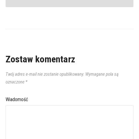
Zostaw komentarz
Twój adres e-mail nie zostanie opublikowany.
Wymagane pola są
oznaczone
*
Wiadomość