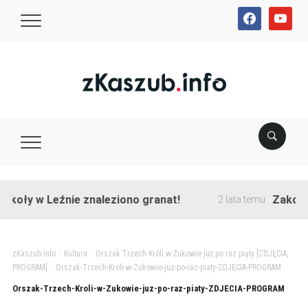
facebook
youtube
oły w Leźnie znaleziono granat!
Zakończon
2 lata temu
zKaszub.info
>
Kultura
>
Orszak Trzech Króli w Żukowie już po raz piąty [ZDJĘCIA,
PROGRAM]
>
Orszak-Trzech-Kroli-w-Zukowie-juz-po-raz-piaty-ZDJECIA-PROGRAM
Orszak-Trzech-Kroli-w-Zukowie-juz-po-raz-piaty-ZDJECIA-PROGRAM