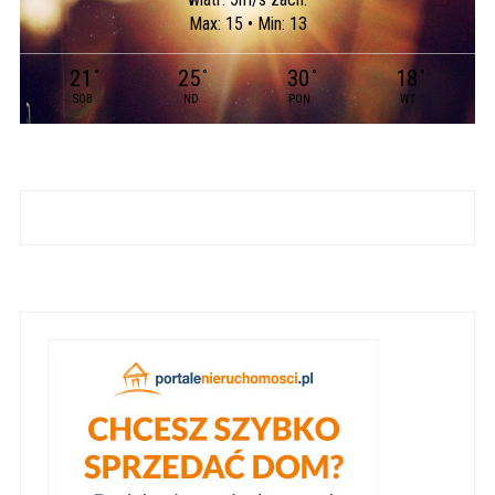
Max: 15 • Min: 13
21
25
30
18
°
°
°
°
SOB
ND
PON
WT