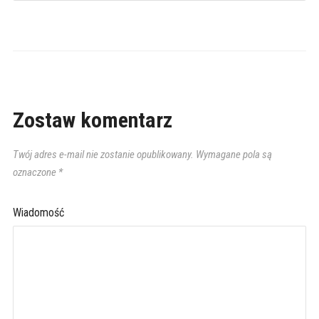
Zostaw komentarz
Twój adres e-mail nie zostanie opublikowany.
Wymagane pola są
oznaczone
*
Wiadomość