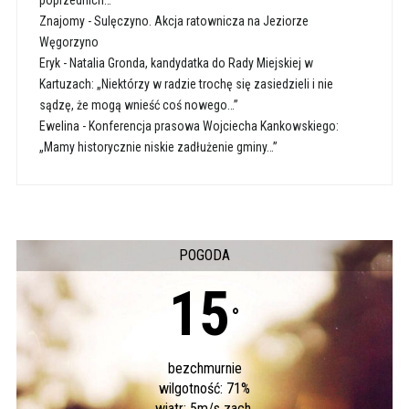
poprzednich…”
Znajomy
-
Sulęczyno. Akcja ratownicza na Jeziorze
Węgorzyno
Eryk
-
Natalia Gronda, kandydatka do Rady Miejskiej w
Kartuzach: „Niektórzy w radzie trochę się zasiedzieli i nie
sądzę, że mogą wnieść coś nowego…”
Ewelina
-
Konferencja prasowa Wojciecha Kankowskiego:
„Mamy historycznie niskie zadłużenie gminy…”
POGODA
15
°
bezchmurnie
wilgotność: 71%
wiatr: 5m/s zach.