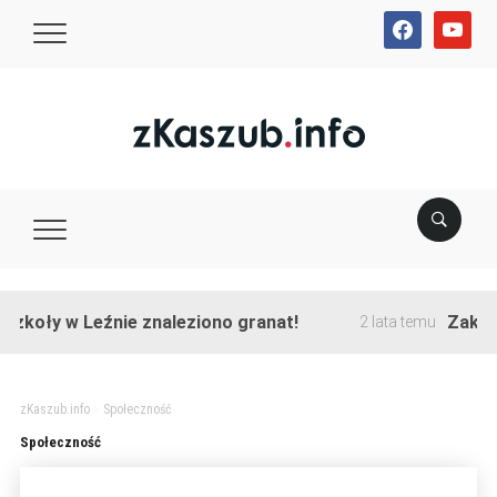
facebook
youtube
zkoły w Leźnie znaleziono granat!
Zakończ
2 lata temu
zKaszub.info
>
Społeczność
Społeczność