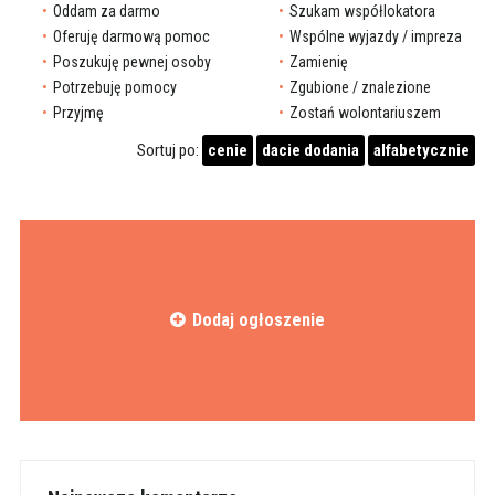
Oddam za darmo
Szukam współlokatora
Oferuję darmową pomoc
Wspólne wyjazdy / impreza
Poszukuję pewnej osoby
Zamienię
Potrzebuję pomocy
Zgubione / znalezione
Przyjmę
Zostań wolontariuszem
Sortuj po:
cenie
dacie dodania
alfabetycznie
Dodaj ogłoszenie