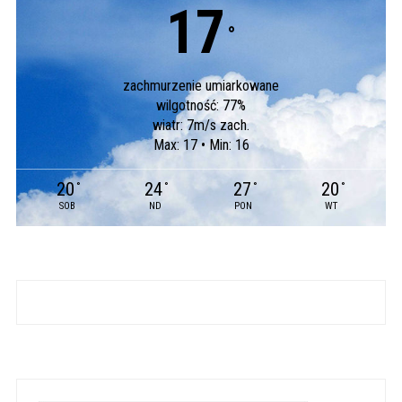
17
°
zachmurzenie umiarkowane
wilgotność: 77%
wiatr: 7m/s zach.
Max: 17 • Min: 16
20
24
27
20
°
°
°
°
SOB
ND
PON
WT