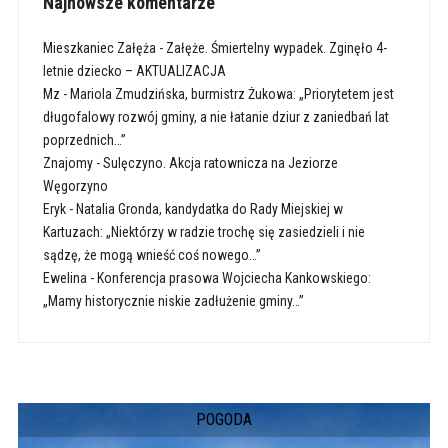
Najnowsze komentarze
Mieszkaniec Załęża
-
Załęże. Śmiertelny wypadek. Zginęło 4-
letnie dziecko – AKTUALIZACJA
Mz
-
Mariola Zmudzińska, burmistrz Żukowa: „Priorytetem jest
długofalowy rozwój gminy, a nie łatanie dziur z zaniedbań lat
poprzednich…”
Znajomy
-
Sulęczyno. Akcja ratownicza na Jeziorze
Węgorzyno
Eryk
-
Natalia Gronda, kandydatka do Rady Miejskiej w
Kartuzach: „Niektórzy w radzie trochę się zasiedzieli i nie
sądzę, że mogą wnieść coś nowego…”
Ewelina
-
Konferencja prasowa Wojciecha Kankowskiego:
„Mamy historycznie niskie zadłużenie gminy…”
POGODA