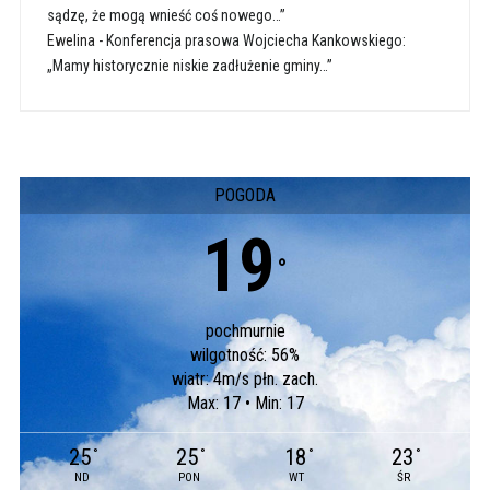
sądzę, że mogą wnieść coś nowego…”
Ewelina
-
Konferencja prasowa Wojciecha Kankowskiego:
„Mamy historycznie niskie zadłużenie gminy…”
POGODA
19
°
pochmurnie
wilgotność: 56%
wiatr: 4m/s płn. zach.
Max: 17 • Min: 17
25
25
18
23
°
°
°
°
ND
PON
WT
ŚR