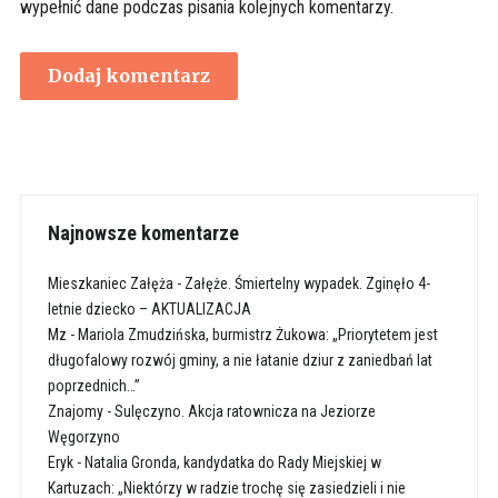
wypełnić dane podczas pisania kolejnych komentarzy.
Najnowsze komentarze
Mieszkaniec Załęża
-
Załęże. Śmiertelny wypadek. Zginęło 4-
letnie dziecko – AKTUALIZACJA
Mz
-
Mariola Zmudzińska, burmistrz Żukowa: „Priorytetem jest
długofalowy rozwój gminy, a nie łatanie dziur z zaniedbań lat
poprzednich…”
Znajomy
-
Sulęczyno. Akcja ratownicza na Jeziorze
Węgorzyno
Eryk
-
Natalia Gronda, kandydatka do Rady Miejskiej w
Kartuzach: „Niektórzy w radzie trochę się zasiedzieli i nie