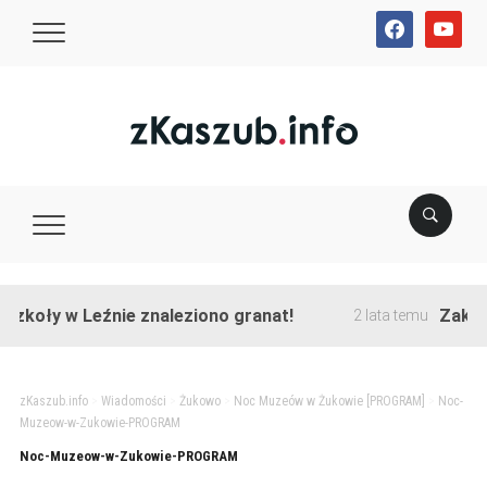
facebook
youtube
zkoły w Leźnie znaleziono granat!
Zakończ
2 lata temu
zKaszub.info
>
Wiadomości
>
Żukowo
>
Noc Muzeów w Żukowie [PROGRAM]
>
Noc-
Muzeow-w-Zukowie-PROGRAM
Noc-Muzeow-w-Zukowie-PROGRAM