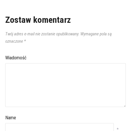
Zostaw komentarz
Twój adres e-mail nie zostanie opublikowany.
Wymagane pola są
oznaczone
*
Wiadomość
Name
*