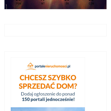
PON
WT
ŚR
CZW