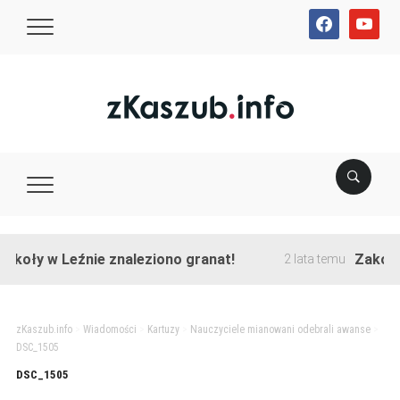
facebook
youtube
koły w Leźnie znaleziono granat!
Zakończo
2 lata temu
zKaszub.info
>
Wiadomości
>
Kartuzy
>
Nauczyciele mianowani odebrali awanse
>
DSC_1505
DSC_1505