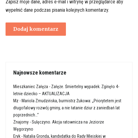
Zapisz moje dane, adres e-mail i witrynę w przeglądarce aby
wypełnić dane podczas pisania kolejnych komentarzy.
Najnowsze komentarze
Mieszkaniec Załęża
-
Załęże. Śmiertelny wypadek. Zginęło 4-
letnie dziecko – AKTUALIZACJA
Mz
-
Mariola Zmudzińska, burmistrz Żukowa: „Priorytetem jest
długofalowy rozwój gminy, a nie łatanie dziur z zaniedbań lat
poprzednich…”
Znajomy
-
Sulęczyno. Akcja ratownicza na Jeziorze
Węgorzyno
Eryk
-
Natalia Gronda, kandydatka do Rady Miejskiej w