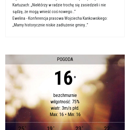
Kartuzach: „Niektórzy w radzie trochę się zasiedzieli i nie
sądzę, że mogą wnieść coś nowego…”
Ewelina
-
Konferencja prasowa Wojciecha Kankowskiego:
„Mamy historycznie niskie zadłużenie gminy…”
POGODA
16
°
bezchmurnie
wilgotność: 75%
wiatr: 3m/s płd.
Max: 16 • Min: 16
25
19
23
22
°
°
°
°