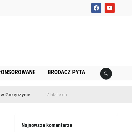
facebook
youtube
PONSOROWANE
BRODACZ PYTA
czynie
2 lata temu
Najnowsze komentarze