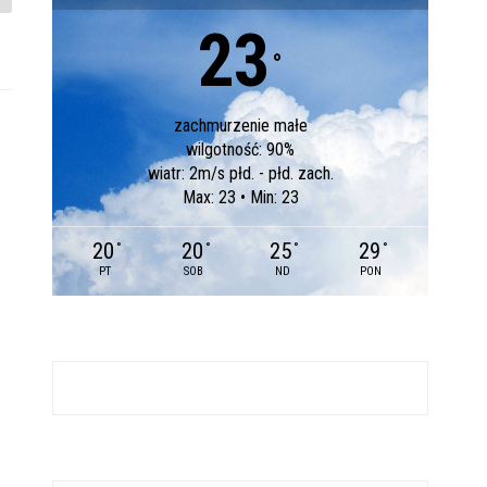
23
°
zachmurzenie małe
wilgotność: 90%
wiatr: 2m/s płd. - płd. zach.
Max: 23 • Min: 23
20
20
25
29
°
°
°
°
PT
SOB
ND
PON