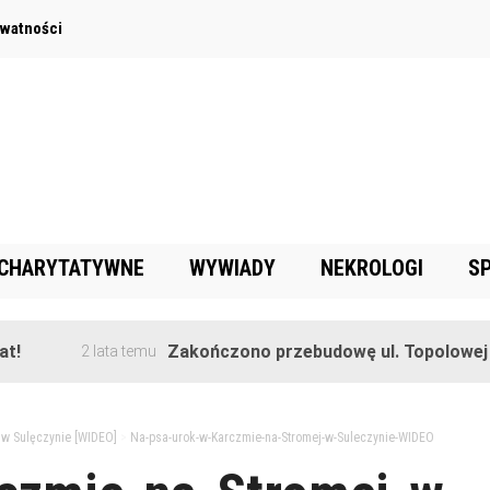
ywatności
 CHARYTATYWNE
WYWIADY
NEKROLOGI
S
Zakończono przebudowę ul. Topolowej w Gorę
2 lata temu
 w Sulęczynie [WIDEO]
>
Na-psa-urok-w-Karczmie-na-Stromej-w-Suleczynie-WIDEO