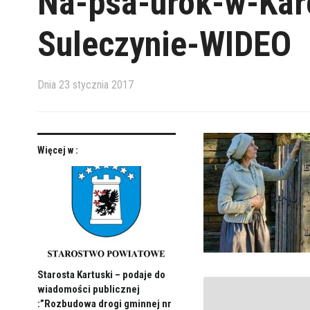
Na-psa-urok-w-Kar
Suleczynie-WIDEO
Dnia
23 stycznia 2017
Więcej w :
Starosta Kartuski – podaje do
wiadomości publicznej
:”Rozbudowa drogi gminnej nr