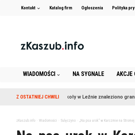
Kontakt
Katalog firm
Ogłoszenia
Polityka pr
WIADOMOŚCI
NA SYGNALE
AKCJE
Z OSTATNIEJ CHWILI
Na terenie szkoły w Leźnie znaleziono granat!
zKaszub.info
>
Wiadomości
>
Sulęczyno
>
„Na psa urok” w Karczmie na Stromej