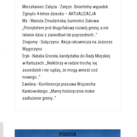
Mieszkaniec Załęża
-
Załęże. Śmiertelny wypadek.
Zginęło 4-letnie dziecko – AKTUALIZACJA
Mz
-
Mariola Zmudzińska, burmistrz Żukowa:
„Priorytetem jest długofalowy rozwój gminy, a nie
łatanie dziur z zaniedbań lat poprzednich…”
Znajomy
-
Sulęczyno. Akcja ratownicza na Jeziorze
Węgorzyno
Eryk
-
Natalia Gronda, kandydatka do Rady Miejskiej
w Kartuzach: „Niektórzy w radzie trochę się
zasiedzieli i nie sądzę, że mogą wnieść coś
nowego…”
Ewelina
-
Konferencja prasowa Wojciecha
Kankowskiego: „Mamy historycznie niskie
zadłużenie gminy…”
POGODA