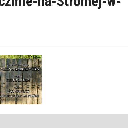
czmie-na-Stromej-w-