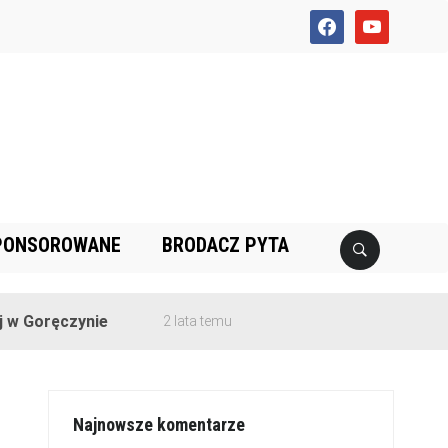
facebook
youtube
PONSOROWANE
BRODACZ PYTA
ęczynie
2 lata temu
Najnowsze komentarze