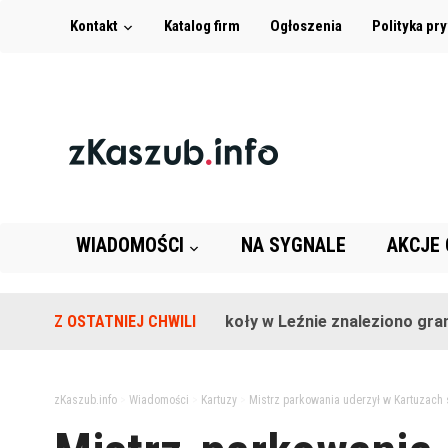
Kontakt
Katalog firm
Ogłoszenia
Polityka pr
WIADOMOŚCI
NA SYGNALE
AKCJE
Z OSTATNIEJ CHWILI
Na terenie szkoły w Leźnie znaleziono granat!
zKaszub.info
>
Wiadomości
>
Kartuzy
>
Mistrz parkowania uderzył w Kartuzach 