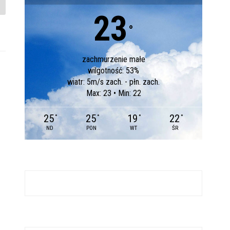
23
°
zachmurzenie małe
wilgotność: 53%
wiatr: 5m/s zach. - płn. zach.
Max: 23 • Min: 22
25
25
19
22
°
°
°
°
ND
PON
WT
ŚR