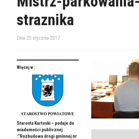
Mistrz-parkowania-
straznika
Dnia
23 stycznia 2017
Więcej w :
Starosta Kartuski – podaje do
wiadomości publicznej
:”Rozbudowa drogi gminnej nr