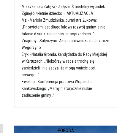
Mieszkaniec Załęża
-
Załęże. Śmiertelny wypadek.
Zginęło 4-letnie dziecko – AKTUALIZACJA
Mz
-
Mariola Zmudzińska, burmistrz Żukowa:
„Priorytetem jest długofalowy rozwój gminy, a nie
łatanie dziur z zaniedbań lat poprzednich…”
Znajomy
-
Sulęczyno. Akcja ratownicza na Jeziorze
Węgorzyno
Eryk
-
Natalia Gronda, kandydatka do Rady Miejskiej
w Kartuzach: „Niektórzy w radzie trochę się
zasiedzieli i nie sądzę, że mogą wnieść coś
nowego…”
Ewelina
-
Konferencja prasowa Wojciecha
Kankowskiego: „Mamy historycznie niskie
zadłużenie gminy…”
POGODA