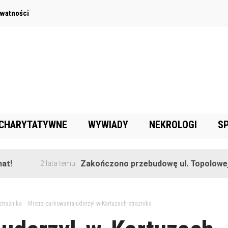
ywatności
 CHARYTATYWNE
WYWIADY
NEKROLOGI
S
Zakończono przebudowę ul. Topolowej w Gor
2 lata temu
strażnika
>
Mistrz-parkowania-uderzyl-w-Kartuzach-straznika