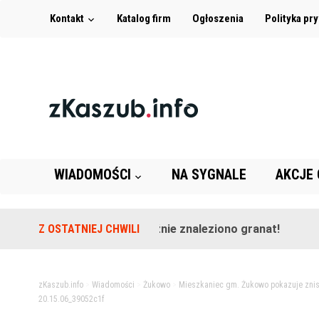
Kontakt
Katalog firm
Ogłoszenia
Polityka pr
WIADOMOŚCI
NA SYGNALE
AKCJE
a terenie szkoły w Leźnie znaleziono granat!
Z OSTATNIEJ CHWILI
2 lata te
zKaszub.info
>
Wiadomości
>
Żukowo
>
Mieszkaniec gm. Żukowo pokazuje znis
20.15.06_39052c1f