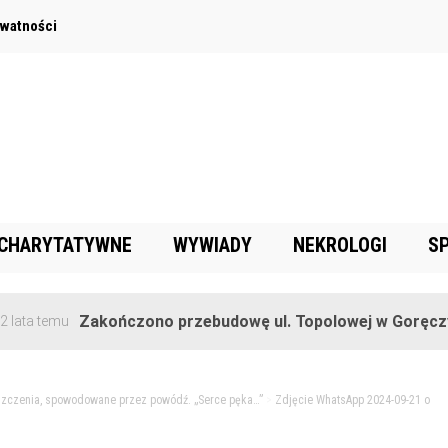
ywatności
 CHARYTATYWNE
WYWIADY
NEKROLOGI
S
Zakończono przebudowę ul. Topolowej w Goręczynie
mu
zczenia, spowodowane przez powódź. „Serce pęka…”
>
Zdjęcie WhatsApp 2024-09-21 o