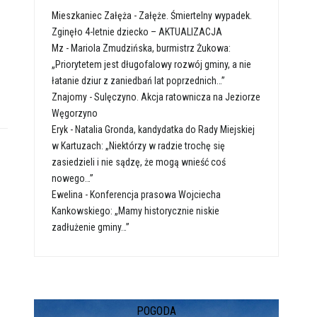
Mieszkaniec Załęża
-
Załęże. Śmiertelny wypadek.
Zginęło 4-letnie dziecko – AKTUALIZACJA
Mz
-
Mariola Zmudzińska, burmistrz Żukowa:
„Priorytetem jest długofalowy rozwój gminy, a nie
łatanie dziur z zaniedbań lat poprzednich…”
Znajomy
-
Sulęczyno. Akcja ratownicza na Jeziorze
Węgorzyno
Eryk
-
Natalia Gronda, kandydatka do Rady Miejskiej
w Kartuzach: „Niektórzy w radzie trochę się
zasiedzieli i nie sądzę, że mogą wnieść coś
nowego…”
Ewelina
-
Konferencja prasowa Wojciecha
Kankowskiego: „Mamy historycznie niskie
zadłużenie gminy…”
POGODA