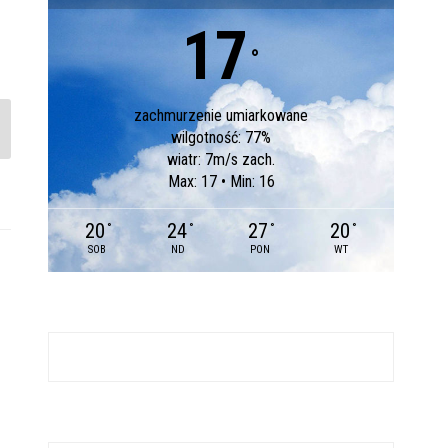
17
°
zachmurzenie umiarkowane
wilgotność: 77%
wiatr: 7m/s zach.
Max: 17 • Min: 16
20
24
27
20
°
°
°
°
SOB
ND
PON
WT