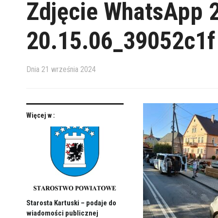
Zdjęcie WhatsApp 
20.15.06_39052c1f
Dnia
21 września 2024
Więcej w :
Starosta Kartuski – podaje do
wiadomości publicznej