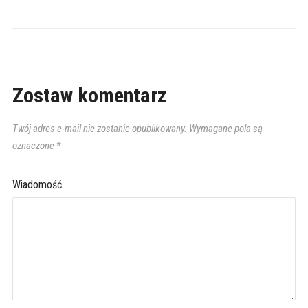
Zostaw komentarz
Twój adres e-mail nie zostanie opublikowany.
Wymagane pola są
oznaczone
*
Wiadomość