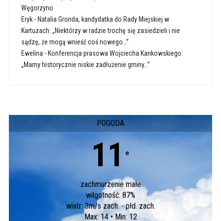
Węgorzyno
Eryk
-
Natalia Gronda, kandydatka do Rady Miejskiej w
Kartuzach: „Niektórzy w radzie trochę się zasiedzieli i nie
sądzę, że mogą wnieść coś nowego…”
Ewelina
-
Konferencja prasowa Wojciecha Kankowskiego:
„Mamy historycznie niskie zadłużenie gminy…”
POGODA
11
°
zachmurzenie małe
wilgotność: 87%
wiatr: 3m/s zach. - płd. zach.
Max: 14 • Min: 12