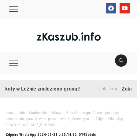
facebook
youtube
koły w Leźnie znaleziono granat!
Zakończon
2 lata temu
zKaszub.info
>
Wiadomości
>
Żukowo
>
Mieszkaniec gm. Żukowo pokazuje
zniszczenia, spowodowane przez powódź. „Serce pęka…”
>
Zdjęcie WhatsApp
2024-09-21 o 20.14.35_5195ebdc
Zdjęcie WhatsApp 2024-09-21 o 20.14.35_5195ebdc