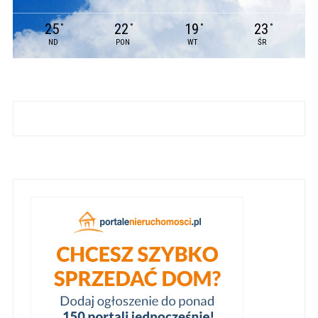
25
22
19
23
°
°
°
°
ND
PON
WT
ŚR