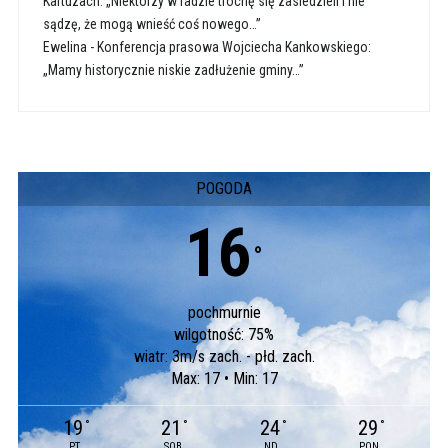
Kartuzach: „Niektórzy w radzie trochę się zasiedzieli i nie
sądzę, że mogą wnieść coś nowego…”
Ewelina
-
Konferencja prasowa Wojciecha Kankowskiego:
„Mamy historycznie niskie zadłużenie gminy…”
POGODA
16
°
pochmurnie
wilgotność: 75%
wiatr: 3m/s zach. - płd. zach.
Max: 17 • Min: 17
19
21
24
29
°
°
°
°
PT
SOB
ND
PON