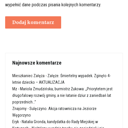
wypełnić dane podczas pisania kolejnych komentarzy.
Najnowsze komentarze
Mieszkaniec Załęża
-
Załęże. Śmiertelny wypadek. Zginęło 4-
letnie dziecko – AKTUALIZACJA
Mz
-
Mariola Zmudzińska, burmistrz Żukowa: „Priorytetem jest
długofalowy rozwój gminy, a nie łatanie dziur z zaniedbań lat
poprzednich…”
Znajomy
-
Sulęczyno. Akcja ratownicza na Jeziorze
Węgorzyno
Eryk
-
Natalia Gronda, kandydatka do Rady Miejskiej w