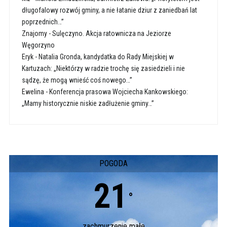
długofalowy rozwój gminy, a nie łatanie dziur z zaniedbań lat
poprzednich…”
Znajomy
-
Sulęczyno. Akcja ratownicza na Jeziorze
Węgorzyno
Eryk
-
Natalia Gronda, kandydatka do Rady Miejskiej w
Kartuzach: „Niektórzy w radzie trochę się zasiedzieli i nie
sądzę, że mogą wnieść coś nowego…”
Ewelina
-
Konferencja prasowa Wojciecha Kankowskiego:
„Mamy historycznie niskie zadłużenie gminy…”
POGODA
21
°
zachmurzenie małe