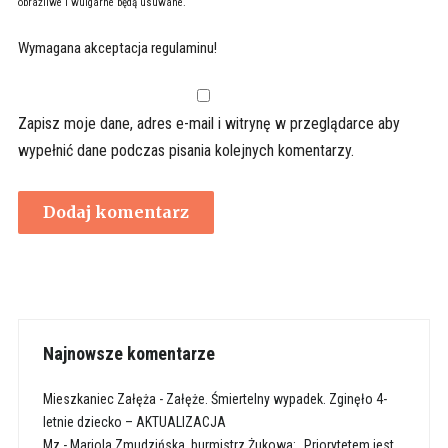
obraźliwe i wulgarne będą usuwane.
Wymagana akceptacja regulaminu!
Zapisz moje dane, adres e-mail i witrynę w przeglądarce aby
wypełnić dane podczas pisania kolejnych komentarzy.
Najnowsze komentarze
Mieszkaniec Załęża
-
Załęże. Śmiertelny wypadek. Zginęło 4-
letnie dziecko – AKTUALIZACJA
Mz
-
Mariola Zmudzińska, burmistrz Żukowa: „Priorytetem jest