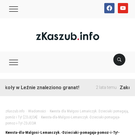
facebook
youtube
koły w Leźnie znaleziono granat!
Zakończon
2 lata temu
zKaszub.info
>
Wiadomości
>
Kwesta dla Małgosi Lemańczyk. Dzieciaki pomagają,
pomóż i Ty! [ZDJĘCIA]
>
Kwesta-dla-Malgosi-Lemanczyk.-Dzieciaki-pomagaja-
pomoz-i-Ty!-ZDJECIA
Kwesta-dla-Malgosi-Lemanczyk.-Dzieciaki-pomagaja-pomoz-i-Ty!-