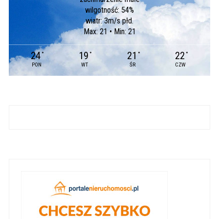
wilgotność: 54%
wiatr: 3m/s płd.
Max: 21 • Min: 21
24
19
21
22
°
°
°
°
PON
WT
ŚR
CZW