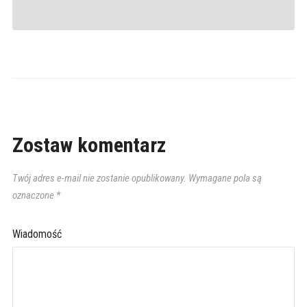
Zostaw komentarz
Twój adres e-mail nie zostanie opublikowany.
Wymagane pola są
oznaczone
*
Wiadomość