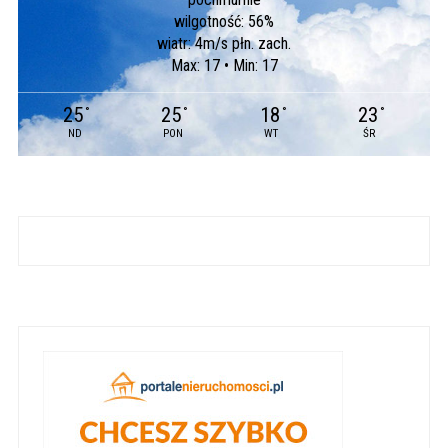
wilgotność: 56%
wiatr: 4m/s płn. zach.
Max: 17 • Min: 17
25
25
18
23
°
°
°
°
ND
PON
WT
ŚR