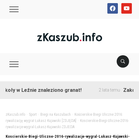
facebook
youtube
koły w Leźnie znaleziono granat!
Zakończon
2 lata temu
zKaszub.info
>
Sport
>
Biegi na Kaszubach
>
Kościerskie Biegi Uliczne 2016:
rywalizację wygrał Łukasz Kujawski [ZDJĘCIA]
>
Koscierskie-Biegi-Uliczne-2016-
rywalizacje-wygral-Lukasz-Kujawski-ZDJECIA
Koscierskie-Biegi-Uliczne-2016-rywalizacje-wygral-Lukasz-Kujawski-