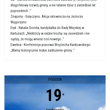
długofalowy rozwój gminy, a nie łatanie dziur z zaniedbań lat
poprzednich…”
Znajomy
-
Sulęczyno. Akcja ratownicza na Jeziorze
Węgorzyno
Eryk
-
Natalia Gronda, kandydatka do Rady Miejskiej w
Kartuzach: „Niektórzy w radzie trochę się zasiedzieli i nie
sądzę, że mogą wnieść coś nowego…”
Ewelina
-
Konferencja prasowa Wojciecha Kankowskiego:
„Mamy historycznie niskie zadłużenie gminy…”
POGODA
19
°
pochmurnie