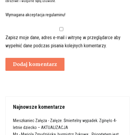
obraźliwe i wulgarne będą usuwane.
Wymagana akceptacja regulaminu!
Zapisz moje dane, adres e-mail i witrynę w przeglądarce aby
wypełnić dane podczas pisania kolejnych komentarzy.
Najnowsze komentarze
Mieszkaniec Załęża
-
Załęże. Śmiertelny wypadek. Zginęło 4-
letnie dziecko – AKTUALIZACJA
Mz
-
Mariola Zmudzińska, burmistrz Żukowa: „Priorytetem jest