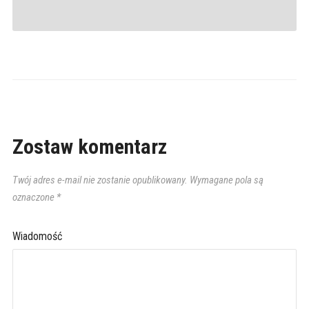
Zostaw komentarz
Twój adres e-mail nie zostanie opublikowany.
Wymagane pola są
oznaczone
*
Wiadomość