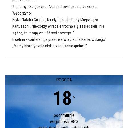
poprzednich…”
Znajomy
-
Sulęczyno. Akcja ratownicza na Jeziorze
Węgorzyno
Eryk
-
Natalia Gronda, kandydatka do Rady Miejskiej w
Kartuzach: „Niektórzy w radzie trochę się zasiedzieli i nie
sądzę, że mogą wnieść coś nowego…”
Ewelina
-
Konferencja prasowa Wojciecha Kankowskiego:
„Mamy historycznie niskie zadłużenie gminy…”
POGODA
18
°
pochmurnie
wilgotność: 88%
wiatr: 6m/s zach. - płd. zach.