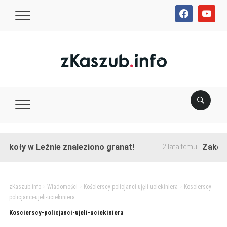
facebook
youtube
koły w Leźnie znaleziono granat!
Zakończo
2 lata temu
zKaszub.info
>
Wiadomości
>
Kościerscy policjanci ujęli uciekiniera
>
Koscierscy-
policjanci-ujeli-uciekiniera
Koscierscy-policjanci-ujeli-uciekiniera