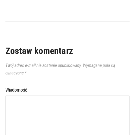
Zostaw komentarz
Twój adres e-mail nie zostanie opublikowany.
Wymagane pola są
oznaczone
*
Wiadomość