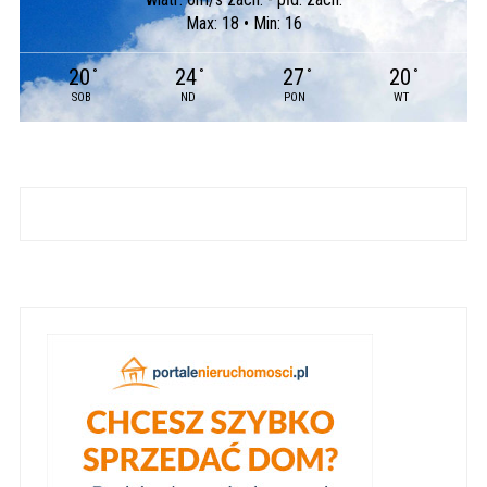
Max: 18 • Min: 16
20
24
27
20
°
°
°
°
SOB
ND
PON
WT