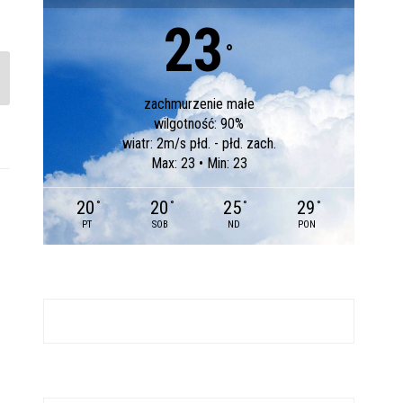
23
°
zachmurzenie małe
wilgotność: 90%
wiatr: 2m/s płd. - płd. zach.
Max: 23 • Min: 23
20
20
25
29
°
°
°
°
PT
SOB
ND
PON