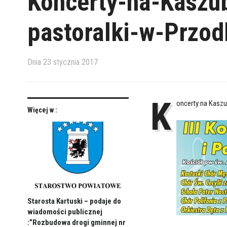
Koncerty-na-Kaszu
pastoralki-w-Przo
Dnia
23 stycznia 2017
K
oncerty na Kasz
Więcej w :
Starosta Kartuski – podaje do
wiadomości publicznej
:”Rozbudowa drogi gminnej nr