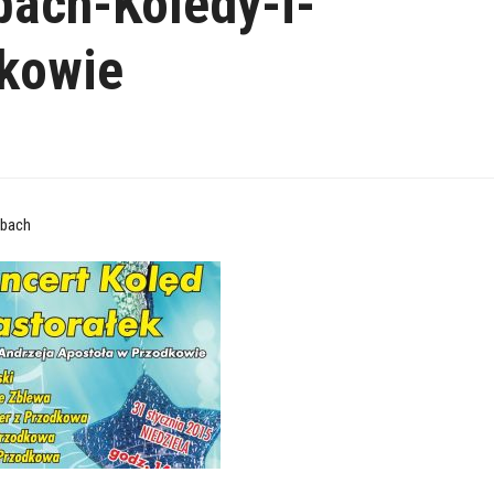
bach-Koledy-i-
dkowie
ubach