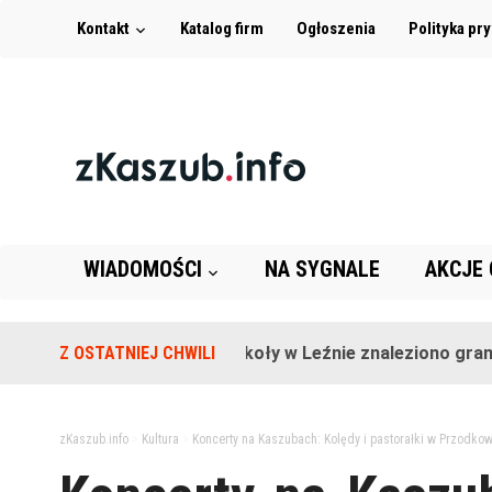
Kontakt
Katalog firm
Ogłoszenia
Polityka pr
WIADOMOŚCI
NA SYGNALE
AKCJE
Z OSTATNIEJ CHWILI
Na terenie szkoły w Leźnie znaleziono granat!
zKaszub.info
>
Kultura
>
Koncerty na Kaszubach: Kolędy i pastorałki w Przodkow