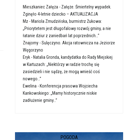
Mieszkaniec Załęża
-
Załęże. Śmiertelny wypadek.
Zginęło 4-letnie dziecko – AKTUALIZACJA
Mz
-
Mariola Zmudzińska, burmistrz Żukowa:
„Priorytetem jest długofalowy rozwój gminy, a nie
łatanie dziur z zaniedbań lat poprzednich…”
Znajomy
-
Sulęczyno. Akcja ratownicza na Jeziorze
Węgorzyno
Eryk
-
Natalia Gronda, kandydatka do Rady Miejskiej
w Kartuzach: „Niektórzy w radzie trochę się
zasiedzieli i nie sądzę, że mogą wnieść coś
nowego…”
Ewelina
-
Konferencja prasowa Wojciecha
Kankowskiego: „Mamy historycznie niskie
zadłużenie gminy…”
POGODA