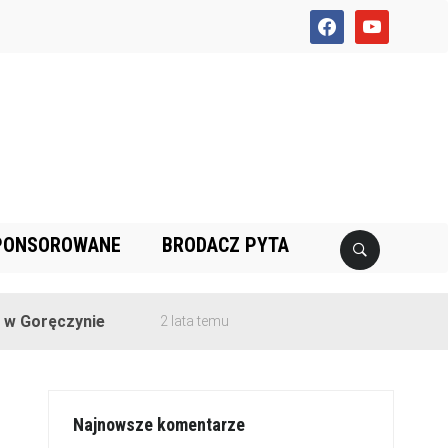
facebook
youtube
PONSOROWANE
BRODACZ PYTA
czynie
2 lata temu
Najnowsze komentarze