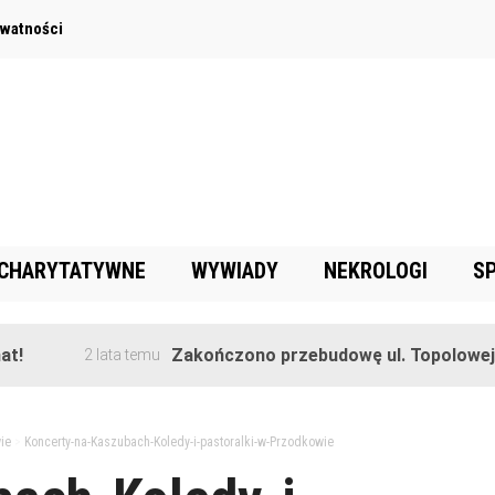
ywatności
 CHARYTATYWNE
WYWIADY
NEKROLOGI
S
Zakończono przebudowę ul. Topolowej w Gorę
2 lata temu
ie
>
Koncerty-na-Kaszubach-Koledy-i-pastoralki-w-Przodkowie