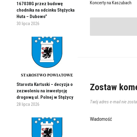
Koncerty na Kaszubach
167038G przez budowę
chodnika na odcinku Stężycka
Huta – Dubowo”
30 lipca 2026
Zostaw kome
Starosta Kartuski – decyzja o
zezwoleniu na inwestycję
drogową ul. Polnej w Stężycy
Twój adres e-mail nie zost
28 lipca 2026
Wiadomość