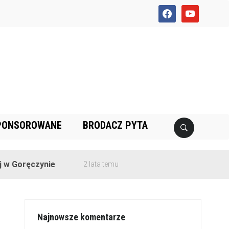
facebook
youtube
PONSOROWANE
BRODACZ PYTA
ęczynie
2 lata temu
Najnowsze komentarze