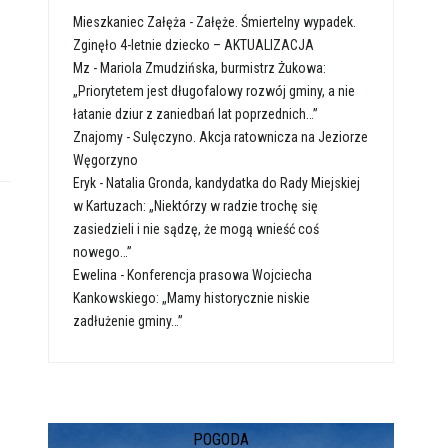
Mieszkaniec Załęża
-
Załęże. Śmiertelny wypadek.
Zginęło 4-letnie dziecko – AKTUALIZACJA
Mz
-
Mariola Zmudzińska, burmistrz Żukowa:
„Priorytetem jest długofalowy rozwój gminy, a nie
łatanie dziur z zaniedbań lat poprzednich…”
Znajomy
-
Sulęczyno. Akcja ratownicza na Jeziorze
Węgorzyno
Eryk
-
Natalia Gronda, kandydatka do Rady Miejskiej
w Kartuzach: „Niektórzy w radzie trochę się
zasiedzieli i nie sądzę, że mogą wnieść coś
nowego…”
Ewelina
-
Konferencja prasowa Wojciecha
Kankowskiego: „Mamy historycznie niskie
zadłużenie gminy…”
POGODA