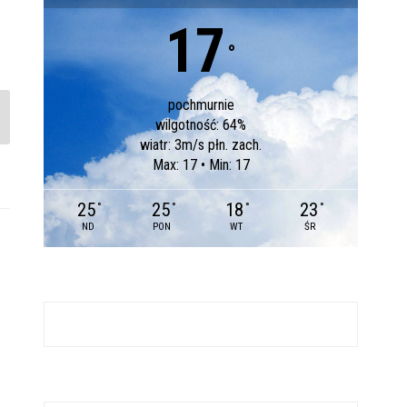
17
°
pochmurnie
wilgotność: 64%
wiatr: 3m/s płn. zach.
Max: 17 • Min: 17
25
25
18
23
°
°
°
°
ND
PON
WT
ŚR