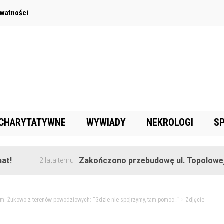
ywatności
 CHARYTATYWNE
WYWIADY
NEKROLOGI
S
Zakończono przebudowę ul. Topolowej w Gor
2 lata temu
 gm. Żukowo z terenów powodziowych: “Gdzie nie spojrzymy, tam pomoc…”
>
Zdjęcie