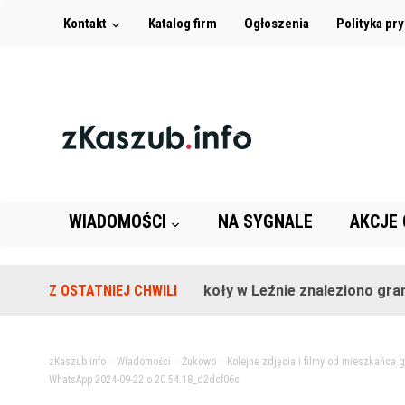
Kontakt
Katalog firm
Ogłoszenia
Polityka pr
WIADOMOŚCI
NA SYGNALE
AKCJE
Z OSTATNIEJ CHWILI
Na terenie szkoły w Leźnie znaleziono granat!
zKaszub.info
>
Wiadomości
>
Żukowo
>
Kolejne zdjęcia i filmy od mieszkańca
WhatsApp 2024-09-22 o 20.54.18_d2dcf06c