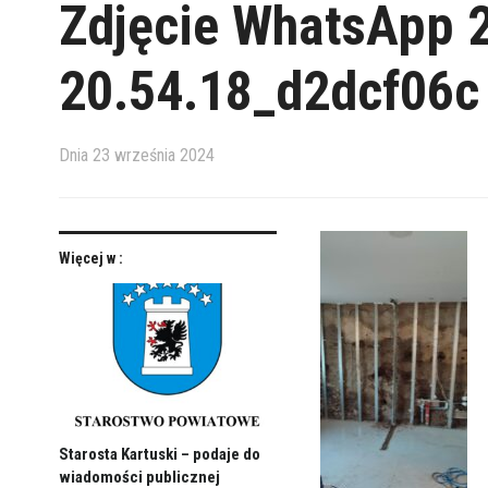
Zdjęcie WhatsApp 
20.54.18_d2dcf06c
Dnia
23 września 2024
Więcej w :
Starosta Kartuski – podaje do
wiadomości publicznej