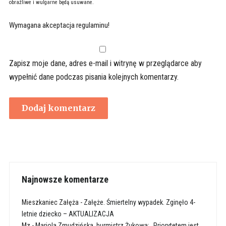
obraźliwe i wulgarne będą usuwane.
Wymagana akceptacja regulaminu!
Zapisz moje dane, adres e-mail i witrynę w przeglądarce aby
wypełnić dane podczas pisania kolejnych komentarzy.
Najnowsze komentarze
Mieszkaniec Załęża
-
Załęże. Śmiertelny wypadek. Zginęło 4-
letnie dziecko – AKTUALIZACJA
Mz
-
Mariola Zmudzińska, burmistrz Żukowa: „Priorytetem jest