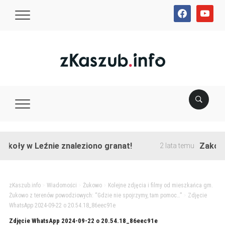
facebook
youtube
koły w Leźnie znaleziono granat!
Zakończo
2 lata temu
zKaszub.info
>
Wiadomości
>
Żukowo
>
Kolejne zdjęcia i filmy od mieszkańca gm.
Żukowo z terenów powodziowych: “Gdzie nie spojrzymy, tam pomoc…”
>
Zdjęcie
WhatsApp 2024-09-22 o 20.54.18_86eec91e
Zdjęcie WhatsApp 2024-09-22 o 20.54.18_86eec91e