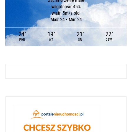
zachmurzenie małe
wilgotność: 45%
wiatr: 5m/s płd.
Max: 24 • Min: 24
24
19
21
22
°
°
°
°
PON
WT
ŚR
CZW