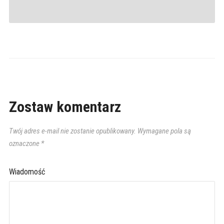
Zostaw komentarz
Twój adres e-mail nie zostanie opublikowany.
Wymagane pola są
oznaczone
*
Wiadomość