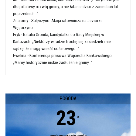
długofalowy rozwój gminy, a nie łatanie dziur z zaniedbań lat
poprzednich…”
Znajomy
-
Sulęczyno. Akcja ratownicza na Jeziorze
Węgorzyno
Eryk
-
Natalia Gronda, kandydatka do Rady Miejskiej w
Kartuzach: „Niektórzy w radzie trochę się zasiedzieli i nie
sądzę, że mogą wnieść coś nowego…”
Ewelina
-
Konferencja prasowa Wojciecha Kankowskiego:
„Mamy historycznie niskie zadłużenie gminy…”
POGODA
23
°