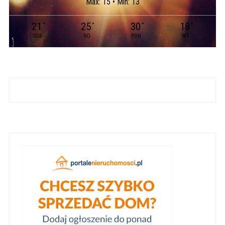
Max: 15 • Min: 13
21
25
30
18
°
°
°
°
SOB
ND
PON
WT