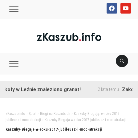
facebook
youtube
koły w Leźnie znaleziono granat!
Zakończon
2 lata temu
zKaszub.info
>
Sport
>
Biegi na Kaszubach
>
Kaszuby Biegają: w roku 2017
jubileusz i moc atrakcji
>
Kaszuby-Biegaja-w-roku-2017-jubileusz-i-moc-atrakcji
Kaszuby-Biegaja-w-roku-2017-jubileusz-i-moc-atrakcji