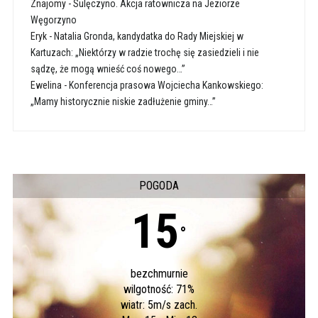
Znajomy
-
Sulęczyno. Akcja ratownicza na Jeziorze
Węgorzyno
Eryk
-
Natalia Gronda, kandydatka do Rady Miejskiej w
Kartuzach: „Niektórzy w radzie trochę się zasiedzieli i nie
sądzę, że mogą wnieść coś nowego…”
Ewelina
-
Konferencja prasowa Wojciecha Kankowskiego:
„Mamy historycznie niskie zadłużenie gminy…”
POGODA
15
°
bezchmurnie
wilgotność: 71%
wiatr: 5m/s zach.