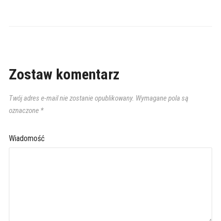
Zostaw komentarz
Twój adres e-mail nie zostanie opublikowany.
Wymagane pola są
oznaczone
*
Wiadomość