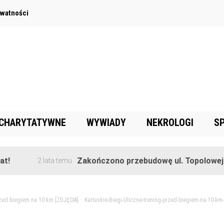
ywatności
 CHARYTATYWNE
WYWIADY
NEKROLOGI
S
Zakończono przebudowę ul. Topolowej w Gorę
2 lata temu
rzed biegiem na 10 km [ZDJĘCIA]
>
Kartuskie-Biegi-Uliczne-trening-przed-biegiem-na-10-km-