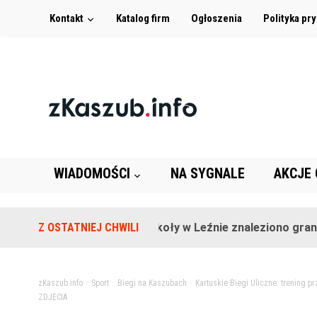
Kontakt
Katalog firm
Ogłoszenia
Polityka pr
WIADOMOŚCI
NA SYGNALE
AKCJE
Z OSTATNIEJ CHWILI
Na terenie szkoły w Leźnie znaleziono granat!
zKaszub.info
>
Sport
>
Biegi na Kaszubach
>
Kartuskie Biegi Uliczne: trening p
ZDJECIA