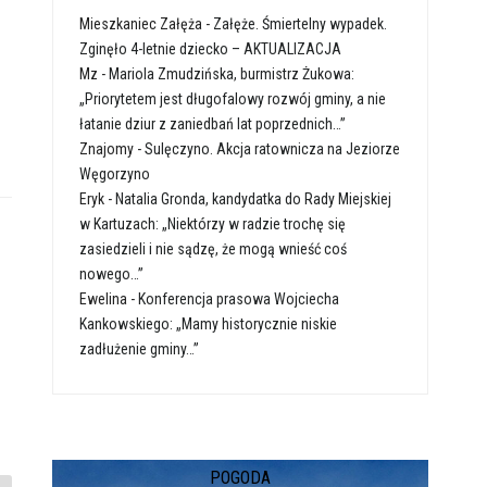
Mieszkaniec Załęża
-
Załęże. Śmiertelny wypadek.
Zginęło 4-letnie dziecko – AKTUALIZACJA
Mz
-
Mariola Zmudzińska, burmistrz Żukowa:
„Priorytetem jest długofalowy rozwój gminy, a nie
łatanie dziur z zaniedbań lat poprzednich…”
Znajomy
-
Sulęczyno. Akcja ratownicza na Jeziorze
Węgorzyno
Eryk
-
Natalia Gronda, kandydatka do Rady Miejskiej
w Kartuzach: „Niektórzy w radzie trochę się
zasiedzieli i nie sądzę, że mogą wnieść coś
nowego…”
Ewelina
-
Konferencja prasowa Wojciecha
Kankowskiego: „Mamy historycznie niskie
zadłużenie gminy…”
POGODA