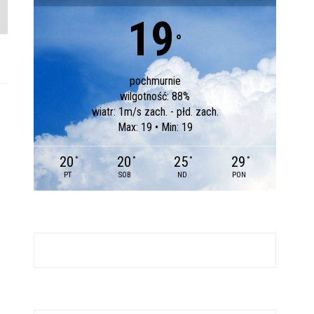
19
°
pochmurnie
wilgotność: 88%
wiatr: 1m/s zach. - płd. zach.
Max: 19 • Min: 19
20
20
25
29
°
°
°
°
PT
SOB
ND
PON